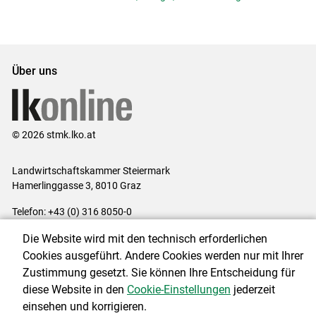
Über uns
© 2026 stmk.lko.at
Landwirtschaftskammer Steiermark
Hamerlinggasse 3, 8010 Graz
Telefon: +43 (0) 316 8050-0
E-Mail:
office@lk-stmk.at
Die Website wird mit den technisch erforderlichen
Impressum
|
Kontakt
|
Datenschutzerklärung
|
Barrierefreiheit
|
Cookies ausgeführt. Andere Cookies werden nur mit Ihrer
Cookie-Einstellungen
Zustimmung gesetzt. Sie können Ihre Entscheidung für
diese Website in den
Cookie-Einstellungen
jederzeit
einsehen und korrigieren.