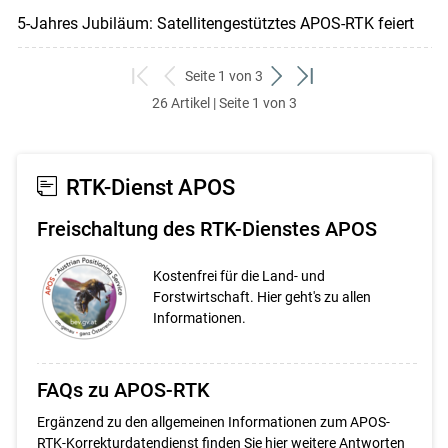
5-Jahres Jubiläum: Satellitengestütztes APOS-RTK feiert
Seite 1 von 3
zum
zurück
weiter
zum
26 Artikel | Seite 1 von 3
ersten
zum
zum
letzten
Set
vorigen
nächsten
Set
Set
Set
RTK-Dienst APOS
Freischaltung des RTK-Dienstes APOS
Kostenfrei für die Land- und
Forstwirtschaft. Hier geht's zu allen
Informationen.
FAQs zu APOS-RTK
Ergänzend zu den allgemeinen Informationen zum APOS-
RTK-Korrekturdatendienst finden Sie hier weitere Antworten