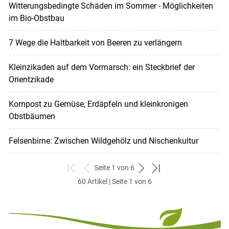
Witterungsbedingte Schäden im Sommer - Möglichkeiten
im Bio-Obstbau
7 Wege die Haltbarkeit von Beeren zu verlängern
Kleinzikaden auf dem Vormarsch: ein Steckbrief der
Orientzikade
Kompost zu Gemüse, Erdäpfeln und kleinkronigen
Obstbäumen
Felsenbirne: Zwischen Wildgehölz und Nischenkultur
Seite 1 von 6
zum
zurück
weiter
zum
60 Artikel | Seite 1 von 6
ersten
zum
zum
letzten
Set
vorigen
nächsten
Set
Set
Set