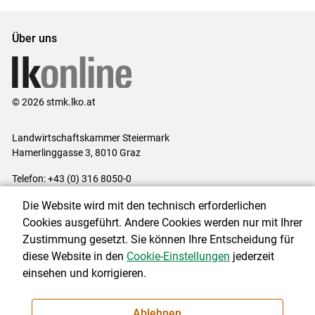
Über uns
© 2026 stmk.lko.at
Landwirtschaftskammer Steiermark
Hamerlinggasse 3, 8010 Graz
Telefon: +43 (0) 316 8050-0
E-Mail:
office@lk-stmk.at
Die Website wird mit den technisch erforderlichen
Impressum
|
Kontakt
|
Datenschutzerklärung
|
Barrierefreiheit
|
Cookies ausgeführt. Andere Cookies werden nur mit Ihrer
Cookie-Einstellungen
Zustimmung gesetzt. Sie können Ihre Entscheidung für
diese Website in den
Cookie-Einstellungen
jederzeit
einsehen und korrigieren.
NEWSLETTER
Ablehnen