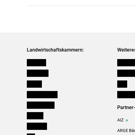
Landwirtschaftskammern:
Weitere
Österreich
Kleinanz
Burgenland
Downloa
Kärnten
Links
Niederösterreich
Initiativ
Oberösterreich
Partner
Salzburg
AIZ
Steiermark
ARGE Bäu