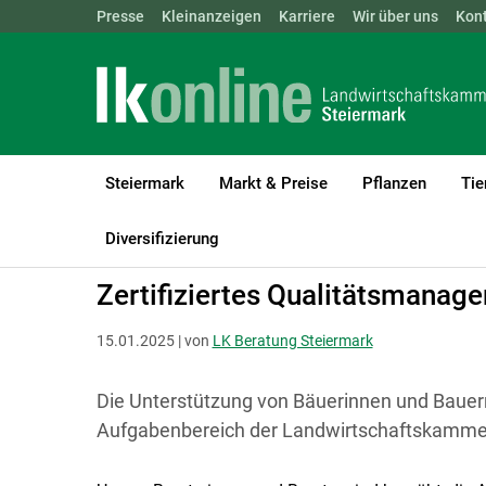
Landwirtschaftskammern:
Presse
Kleinanzeigen
Karriere
ÖSTERREICH
Wir über uns
BGLD
Kon
KTN
Steiermark
Markt & Preise
Pflanzen
Tie
LK Steiermark
Beratung
Information zur LK-Beratung
Diversifizierung
Zertifiziertes Qualitätsmanag
15.01.2025 | von
LK Beratung Steiermark
Die Unterstützung von Bäuerinnen und Bauern
Aufgabenbereich der Landwirtschaftskammer