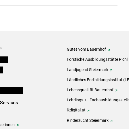
s
Gutes vom Bauernhof
eigen
Forstliche Ausbildungsstätte Pichl
ds
Landjugend Steiermark
Ländliches Fortbildungsinstitut (LF
en und Partner
Lebensqualität Bauernhof
Lehrlings- u. Fachausbildungsstell
-Services
lkdigital.at
Rinderzucht Steiermark
erinnen