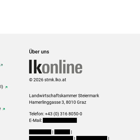
Über uns
© 2026 stmk.lko.at
I)
Landwirtschaftskammer Steiermark
Hamerlinggasse 3, 8010 Graz
e
Telefon: +43 (0) 316 8050-0
E-Mail:
office@lk-stmk.at
Impressum
|
Kontakt
|
Datenschutzerklärung
|
Barrierefreiheit
|