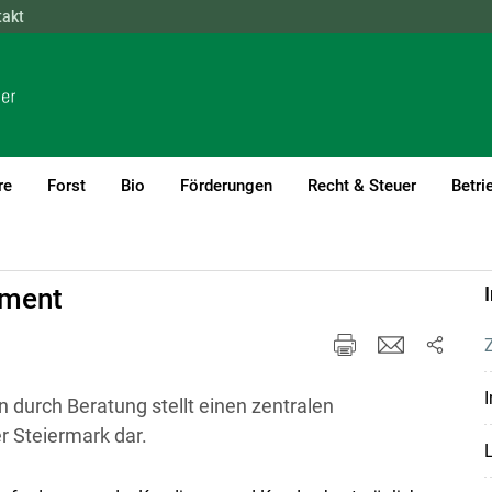
takt
NÖ
OÖ
SBG
STMK
TIROL
VBG
WIEN
re
Forst
Bio
Förderungen
Recht & Steuer
Betri
ement
Z
I
 durch Beratung stellt einen zentralen
 Steiermark dar.