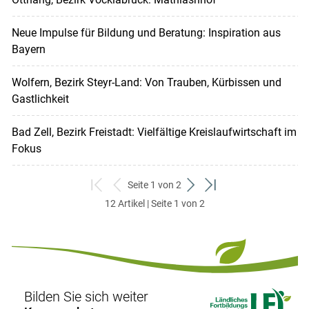
Neue Impulse für Bildung und Beratung: Inspiration aus
Bayern
Wolfern, Bezirk Steyr-Land: Von Trauben, Kürbissen und
Gastlichkeit
Bad Zell, Bezirk Freistadt: Vielfältige Kreislaufwirtschaft im
Fokus
Seite 1 von 2
zum
zurück
weiter
zum
12 Artikel | Seite 1 von 2
ersten
zum
zum
letzten
Set
vorigen
nächsten
Set
Set
Set
Bilden Sie sich weiter