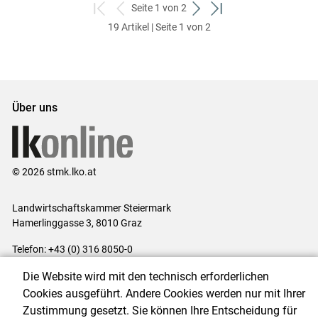
Seite 1 von 2
zum
zurück
weiter
zum
19 Artikel | Seite 1 von 2
ersten
zum
zum
letzten
Set
vorigen
nächsten
Set
Set
Set
Über uns
© 2026 stmk.lko.at
Landwirtschaftskammer Steiermark
Hamerlinggasse 3, 8010 Graz
Telefon: +43 (0) 316 8050-0
E-Mail:
office@lk-stmk.at
Die Website wird mit den technisch erforderlichen
Impressum
|
Kontakt
|
Datenschutzerklärung
|
Barrierefreiheit
|
Cookies ausgeführt. Andere Cookies werden nur mit Ihrer
Cookie-Einstellungen
Zustimmung gesetzt. Sie können Ihre Entscheidung für