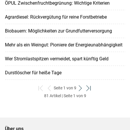
ÖPUL Zwischenfruchtbegrünung: Wichtige Kriterien
Agrardiesel: Rückvergütung für reine Forstbetriebe
Biobauern: Möglichkeiten zur Grundfutterversorgung
Mehr als ein Weingut: Pioniere der Energieunabhängigkeit
Wer Stromlastspitzen vermeidet, spart künftig Geld
Durstlöscher für heiße Tage
Seite 1 von 9
zum
zurück
weiter
zum
81 Artikel | Seite 1 von 9
ersten
zum
zum
letzten
Set
vorigen
nächsten
Set
Set
Set
Über uns