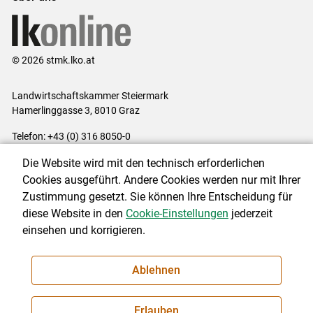
© 2026 stmk.lko.at
Landwirtschaftskammer Steiermark
Hamerlinggasse 3, 8010 Graz
Telefon: +43 (0) 316 8050-0
E-Mail:
office@lk-stmk.at
Die Website wird mit den technisch erforderlichen
Impressum
|
Kontakt
|
Datenschutzerklärung
|
Barrierefreiheit
|
Cookies ausgeführt. Andere Cookies werden nur mit Ihrer
Cookie-Einstellungen
Zustimmung gesetzt. Sie können Ihre Entscheidung für
diese Website in den
Cookie-Einstellungen
jederzeit
einsehen und korrigieren.
NEWSLETTER
Ablehnen
Erlauben