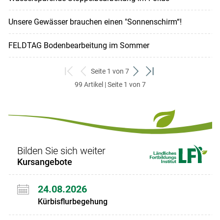
Unsere Gewässer brauchen einen "Sonnenschirm“!
FELDTAG Bodenbearbeitung im Sommer
Seite 1 von 7
zum
zurück
weiter
zum
99 Artikel | Seite 1 von 7
ersten
zum
zum
letzten
Set
vorigen
nächsten
Set
Set
Set
Bilden Sie sich weiter
Kursangebote
24.08.2026
Kürbisflurbegehung