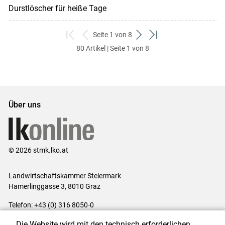
Durstlöscher für heiße Tage
Seite 1 von 8
zum
zurück
weiter
zum
80 Artikel | Seite 1 von 8
ersten
zum
zum
letzten
Set
vorigen
nächsten
Set
Set
Set
Über uns
© 2026 stmk.lko.at
Landwirtschaftskammer Steiermark
Hamerlinggasse 3, 8010 Graz
Telefon: +43 (0) 316 8050-0
E-Mail:
office@lk-stmk.at
Die Website wird mit den technisch erforderlichen