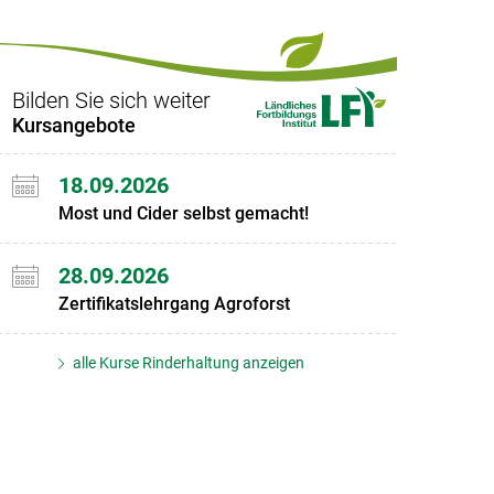
Set
vorigen
nächsten
Set
Set
Set
Bilden Sie sich weiter
Kursangebote
18.09.2026
Most und Cider selbst gemacht!
28.09.2026
Zertifikatslehrgang Agroforst
alle Kurse Rinderhaltung anzeigen