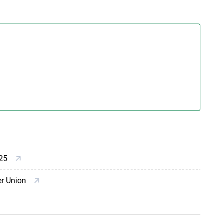
025
er Union