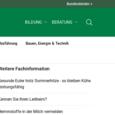
Bundesländer +
QUICK LINKS +
BILDUNG
BERATUNG
ebsführung
Bauen, Energie & Technik
Weitere Fachinformation
esunde Euter trotz Sommerhitze - so bleiben Kühe
eistungsfähig
ennen Sie Ihren Leitkeim?
Hemmstoffe in der Milch vermeiden