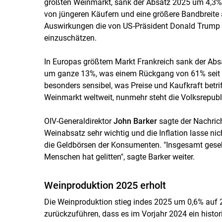
größten Weinmarkt, sank der Absatz 2025 um 4,3%
von jüngeren Käufern und eine größere Bandbreite 
Auswirkungen die von US-Präsident Donald Trump 
einzuschätzen.
In Europas größtem Markt Frankreich sank der Abs
um ganze 13%, was einem Rückgang von 61% seit 20
besonders sensibel, was Preise und Kaufkraft betr
Weinmarkt weltweit, nunmehr steht die Volksrepublik
OIV-Generaldirektor
John Barker
sagte der Nachrich
Weinabsatz sehr wichtig und die Inflation lasse nic
die Geldbörsen der Konsumenten. "Insgesamt gesehe
Menschen hat gelitten", sagte Barker weiter.
Weinproduktion 2025 erholt
Die Weinproduktion stieg indes 2025 um 0,6% auf 22
zurückzuführen, dass es im Vorjahr 2024 ein histori