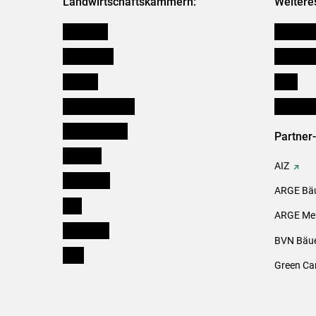
Landwirtschaftskammern:
Weitere
Österreich
Kleinanz
Burgenland
Downloa
Kärnten
Links
Niederösterreich
Initiativ
Oberösterreich
Partner
Salzburg
AIZ
Steiermark
ARGE Bäu
Tirol
ARGE Mei
Vorarlberg
BVN Bäue
Wien
Green Ca