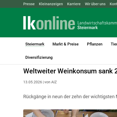
Landwirtschaftskammern:
Presse
Kleinanzeigen
Karriere
ÖSTERREICH
Wir über uns
BGLD
Kon
KTN
Steiermark
Markt & Preise
Pflanzen
Tie
(current)1
LK Steiermark
Steiermark
Diversifizierung
Weltweiter Weinkonsum sank 
13.05.2026 | von AIZ
Rückgänge in neun der zehn der wichtigsten M