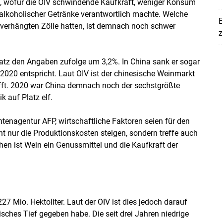
, wofür die OIV schwindende Kaufkraft, weniger Konsum
alkoholischer Getränke verantwortlich machte. Welche
E
verhängten Zölle hatten, ist demnach noch schwer
z
atz den Angaben zufolge um 3,2%. In China sank er sogar
20 entspricht. Laut OIV ist der chinesische Weinmarkt
ifft. 2020 war China demnach noch der sechstgrößte
 auf Platz elf.
tenagentur AFP, wirtschaftliche Faktoren seien für den
ht nur die Produktionskosten steigen, sondern treffe auch
n ist Wein ein Genussmittel und die Kaufkraft der
7 Mio. Hektoliter. Laut der OIV ist dies jedoch darauf
sches Tief gegeben habe. Die seit drei Jahren niedrige