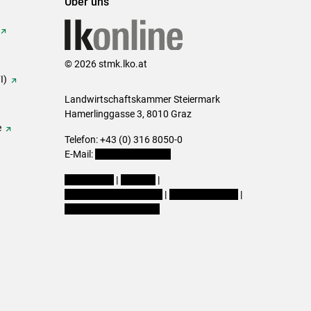
Über uns
© 2026 stmk.lko.at
I)
Landwirtschaftskammer Steiermark
Hamerlinggasse 3, 8010 Graz
e
Telefon: +43 (0) 316 8050-0
E-Mail:
office@lk-stmk.at
Impressum
|
Kontakt
|
Datenschutzerklärung
|
Barrierefreiheit
|
Cookie-Einstellungen