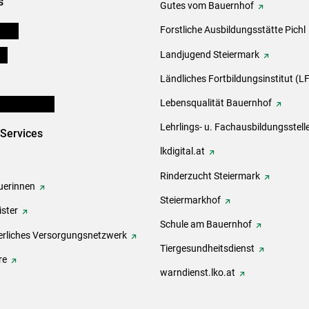
s
Gutes vom Bauernhof
eigen
Forstliche Ausbildungsstätte Pichl
ds
Landjugend Steiermark
Ländliches Fortbildungsinstitut (LF
en und Partner
Lebensqualität Bauernhof
Lehrlings- u. Fachausbildungsstell
-Services
lkdigital.at
Rinderzucht Steiermark
erinnen
Steiermarkhof
ster
Schule am Bauernhof
rliches Versorgungsnetzwerk
Tiergesundheitsdienst
re
warndienst.lko.at