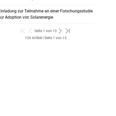
inladung zur Teilnahme an einer Forschungsstudie
ur Adoption von Solarenergie
Seite 1 von 13
zum
zurück
weiter
zum
126 Artikel | Seite 1 von 13
ersten
zum
zum
letzten
Set
vorigen
nächsten
Set
Set
Set