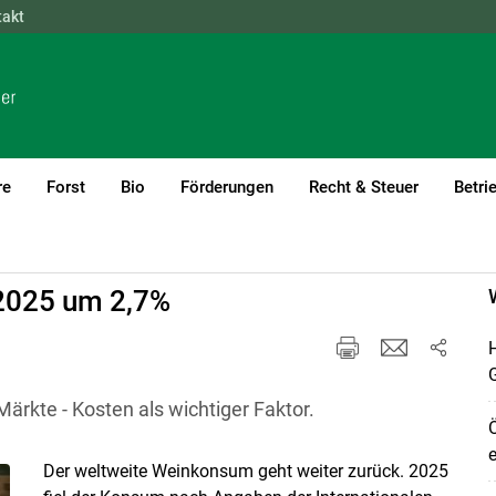
takt
NÖ
OÖ
SBG
STMK
TIROL
VBG
WIEN
re
Forst
Bio
Förderungen
Recht & Steuer
Betri
2025 um 2,7%
H
ärkte - Kosten als wichtiger Faktor.
Ö
e
Der weltweite Weinkonsum geht weiter zurück. 2025