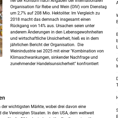
fiel der Konsum nach Angaben der Internationalen
A
Organisation für Rebe und Wein (OIV) vom Dienstag
um 2,7% auf 208 Mio. Hektoliter. Im Vergleich zu
W
2018 macht das demnach insgesamt einen
B
Rückgang von 14% aus. Ursachen seien unter
anderem Änderungen in den Lebensgewohnheiten
B
und wirtschaftliche Unsicherheit, hieß es in dem
jährlichen Bericht der Organisation. Die
Weinindustrie sei 2025 mit einer "Kombination von
Skip to main content
Klimaschwankungen, sinkender Nachfrage und
G
zunehmender Handelsunsicherheit" konfrontiert
I
T
ten
H
der wichtigsten Märkte, wobei drei davon eine
S
d die Vereinigten Staaten. In den USA, dem weltweit