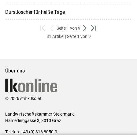
Durstlöscher für heiße Tage
Seite 1 von 9
zum
zurück
weiter
zum
81 Artikel | Seite 1 von 9
ersten
zum
zum
letzten
Set
vorigen
nächsten
Set
Set
Set
Über uns
© 2026 stmk.lko.at
Landwirtschaftskammer Steiermark
Hamerlinggasse 3, 8010 Graz
Telefon: +43 (0) 316 8050-0