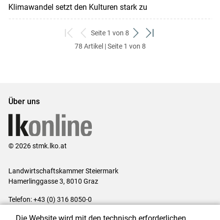
Klimawandel setzt den Kulturen stark zu
Seite 1 von 8
zum
zurück
weiter
zum
78 Artikel | Seite 1 von 8
ersten
zum
zum
letzten
Set
vorigen
nächsten
Set
Set
Set
Über uns
© 2026 stmk.lko.at
Landwirtschaftskammer Steiermark
Hamerlinggasse 3, 8010 Graz
Telefon: +43 (0) 316 8050-0
E-Mail:
office@lk-stmk.at
Die Website wird mit den technisch erforderlichen