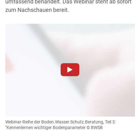
umfassend behandelt. Das Webinar steht ab sofort
zum Nachschauen bereit.
Zum Abspielen von YouTube-Videos auf dieser Website
müssen Cookies gesetzt werden
.
Für weitere Informationen lesen Sie bitte unsere
Datenschutzerklärung
.Sie können Ihre Entscheidung für
diese Website in den Cookie-Einstellungen jederzeit
einsehen und korrigieren
Webinar-Reihe der Boden.Wasser.Schutz.Beratung, Teil 3:
"Kennenlernen wichtiger Bodenparameter
© BWSB
Cookies Einstellungen
Skip to main content