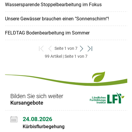
Wassersparende Stoppelbearbeitung im Fokus
Unsere Gewässer brauchen einen "Sonnenschirm“!
FELDTAG Bodenbearbeitung im Sommer
Seite 1 von 7
zum
zurück
weiter
zum
99 Artikel | Seite 1 von 7
ersten
zum
zum
letzten
Set
vorigen
nächsten
Set
Set
Set
Bilden Sie sich weiter
Kursangebote
24.08.2026
Kürbisflurbegehung