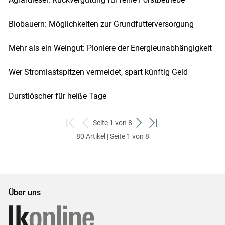
Biobauern: Möglichkeiten zur Grundfutterversorgung
Mehr als ein Weingut: Pioniere der Energieunabhängigkeit
Wer Stromlastspitzen vermeidet, spart künftig Geld
Durstlöscher für heiße Tage
Seite 1 von 8
zum
zurück
weiter
zum
80 Artikel | Seite 1 von 8
ersten
zum
zum
letzten
Set
vorigen
nächsten
Set
Set
Set
Über uns