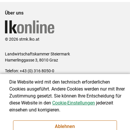
Über uns
© 2026 stmk.lko.at
Landwirtschaftskammer Steiermark
Hamerlinggasse 3, 8010 Graz
Telefon: +43 (0) 316 8050-0
E-Mail:
office@lk-stmk.at
Die Website wird mit den technisch erforderlichen
Impressum
|
Kontakt
|
Datenschutzerklärung
|
Barrierefreiheit
|
Cookies ausgeführt. Andere Cookies werden nur mit Ihrer
Cookie-Einstellungen
Zustimmung gesetzt. Sie können Ihre Entscheidung für
diese Website in den
Cookie-Einstellungen
jederzeit
einsehen und korrigieren.
NEWSLETTER
Ablehnen