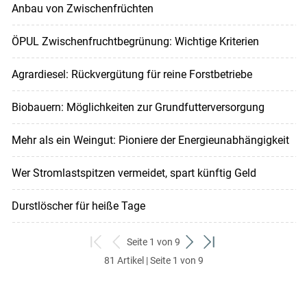
Anbau von Zwischenfrüchten
ÖPUL Zwischenfruchtbegrünung: Wichtige Kriterien
Agrardiesel: Rückvergütung für reine Forstbetriebe
Biobauern: Möglichkeiten zur Grundfutterversorgung
Mehr als ein Weingut: Pioniere der Energieunabhängigkeit
Wer Stromlastspitzen vermeidet, spart künftig Geld
Durstlöscher für heiße Tage
Seite 1 von 9
zum
zurück
weiter
zum
81 Artikel | Seite 1 von 9
ersten
zum
zum
letzten
Set
vorigen
nächsten
Set
Set
Set