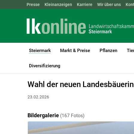
Landwirtschaftskammern:
Presse
Kleinanzeigen
Karriere
ÖSTERREICH
Wir über uns
BGLD
Kon
KTN
Steiermark
Markt & Preise
Pflanzen
Tie
(current)1
LK Steiermark
Steiermark
Bildergalerien
Diversifizierung
Wahl der neuen Landesbäuerin
23.02.2026
Bildergalerie
(167 Fotos)