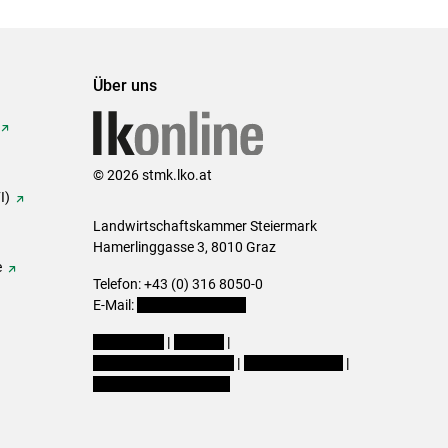
Set
vorigen
nächsten
Set
Set
Set
Über uns
© 2026 stmk.lko.at
I)
Landwirtschaftskammer Steiermark
Hamerlinggasse 3, 8010 Graz
e
Telefon: +43 (0) 316 8050-0
E-Mail:
office@lk-stmk.at
Impressum
|
Kontakt
|
Datenschutzerklärung
|
Barrierefreiheit
|
Cookie-Einstellungen