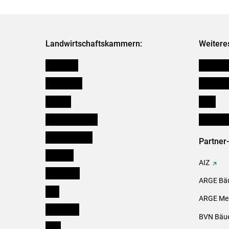
Landwirtschaftskammern:
Weitere
Österreich
Kleinanz
Burgenland
Downloa
Kärnten
Links
Niederösterreich
Initiativ
Oberösterreich
Partner
Salzburg
AIZ
Steiermark
ARGE Bäu
Tirol
ARGE Mei
Vorarlberg
BVN Bäue
Wien