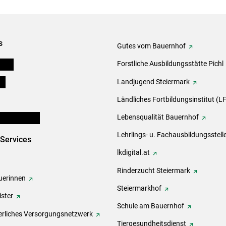
s
Gutes vom Bauernhof
eigen
Forstliche Ausbildungsstätte Pichl
ds
Landjugend Steiermark
Ländliches Fortbildungsinstitut (LF
en und Partner
Lebensqualität Bauernhof
Lehrlings- u. Fachausbildungsstell
-Services
lkdigital.at
Rinderzucht Steiermark
erinnen
Steiermarkhof
ster
Schule am Bauernhof
rliches Versorgungsnetzwerk
Tiergesundheitsdienst