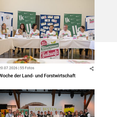
ersten
zum
zum
letzten
Set
vorigen
nächsten
Set
Set
Set
20.07.2026 | 55 Fotos
Woche der Land- und Forstwirtschaft