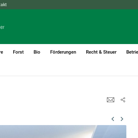
takt
NÖ
OÖ
SBG
STMK
TIROL
VBG
WIEN
re
Forst
Bio
Förderungen
Recht & Steuer
Betri
Previous
Next