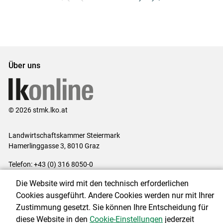
zum
zurück
weiter
zum
ersten
zum
zum
letzten
Set
vorigen
nächsten
Set
Set
Set
Über uns
© 2026 stmk.lko.at
Landwirtschaftskammer Steiermark
Hamerlinggasse 3, 8010 Graz
Telefon: +43 (0) 316 8050-0
E-Mail:
office@lk-stmk.at
Die Website wird mit den technisch erforderlichen
Impressum
|
Kontakt
|
Datenschutzerklärung
|
Barrierefreiheit
|
Cookies ausgeführt. Andere Cookies werden nur mit Ihrer
Cookie-Einstellungen
Zustimmung gesetzt. Sie können Ihre Entscheidung für
diese Website in den
Cookie-Einstellungen
jederzeit