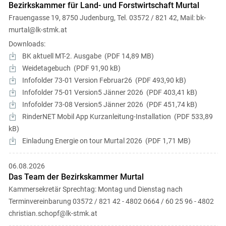
Bezirkskammer für Land- und Forstwirtschaft Murtal
Frauengasse 19, 8750 Judenburg, Tel. 03572 / 821 42, Mail: bk-
murtal@lk-stmk.at
Downloads:
BK aktuell MT-2. Ausgabe
PDF
14,89 MB
Weidetagebuch
PDF
91,90 kB
Infofolder 73-01 Version Februar26
PDF
493,90 kB
Infofolder 75-01 Version5 Jänner 2026
PDF
403,41 kB
Infofolder 73-08 Version5 Jänner 2026
PDF
451,74 kB
RinderNET Mobil App Kurzanleitung-Installation
PDF
533,89
kB
Einladung Energie on tour Murtal 2026
PDF
1,71 MB
06.08.2026
Das Team der Bezirkskammer Murtal
Kammersekretär Sprechtag: Montag und Dienstag nach
Terminvereinbarung 03572 / 821 42 - 4802 0664 / 60 25 96 - 4802
christian.schopf@lk-stmk.at