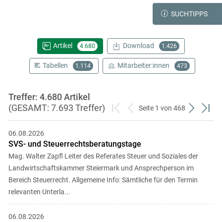
SUCHTIPPS
Artikel
Download
4.680
1.426
Tabellen
Mitarbeiter:innen
1.114
473
Treffer: 4.680 Artikel
(GESAMT: 7.693 Treffer)
Seite 1 von 468
zum
zurück
weiter
zum
ersten
zum
zum
letzt
06.08.2026
Set
vorigen
nächsten
Set
SVS- und Steuerrechtsberatungstage
Set
Set
Mag. Walter Zapfl Leiter des Referates Steuer und Soziales der
Landwirtschaftskammer Steiermark und Ansprechperson im
Bereich Steuerrecht. Allgemeine Info: Sämtliche für den Termin
relevanten Unterla...
Skip to main content
06.08.2026