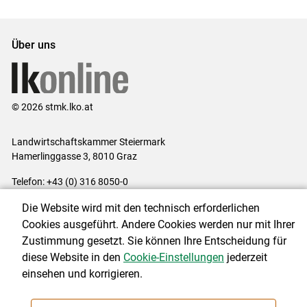
Über uns
© 2026 stmk.lko.at
Landwirtschaftskammer Steiermark
Hamerlinggasse 3, 8010 Graz
Telefon: +43 (0) 316 8050-0
E-Mail:
office@lk-stmk.at
Die Website wird mit den technisch erforderlichen
Impressum
|
Kontakt
|
Datenschutzerklärung
|
Barrierefreiheit
|
Cookies ausgeführt. Andere Cookies werden nur mit Ihrer
Cookie-Einstellungen
Zustimmung gesetzt. Sie können Ihre Entscheidung für
diese Website in den
Cookie-Einstellungen
jederzeit
einsehen und korrigieren.
NEWSLETTER