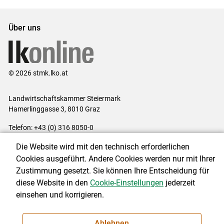
Über uns
© 2026 stmk.lko.at
Landwirtschaftskammer Steiermark
Hamerlinggasse 3, 8010 Graz
Telefon: +43 (0) 316 8050-0
E-Mail:
office@lk-stmk.at
Die Website wird mit den technisch erforderlichen
Impressum
|
Kontakt
|
Datenschutzerklärung
|
Barrierefreiheit
|
Cookies ausgeführt. Andere Cookies werden nur mit Ihrer
Cookie-Einstellungen
Zustimmung gesetzt. Sie können Ihre Entscheidung für
diese Website in den
Cookie-Einstellungen
jederzeit
einsehen und korrigieren.
NEWSLETTER
Ablehnen