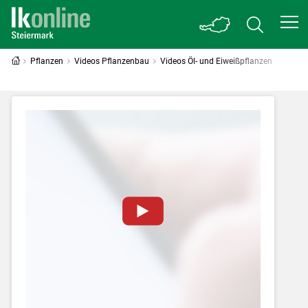
Pflanzen
Videos Pflanzenbau
Videos Öl- und Eiweißpflanzen
Zum Abspielen von YouTube-Videos auf
dieser Website müssen Cookies gesetzt
werden
.
Für weitere Informationen lesen Sie bitte
unsere
Datenschutzerklärung
.Sie können Ihre
Entscheidung für diese Website in den Cookie-