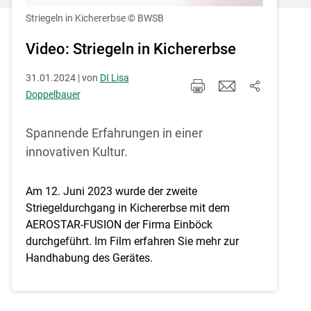
Einstellungen jederzeit einsehen und
korrigieren
Striegeln in Kichererbse
© BWSB
Cookies Einstellungen
Video: Striegeln in Kichererbse
31.01.2024 | von
DI Lisa
Akzeptieren
Doppelbauer
Skip to main content
Spannende Erfahrungen in einer
innovativen Kultur.
Am 12. Juni 2023 wurde der zweite
Striegeldurchgang in Kichererbse mit dem
AEROSTAR-FUSION der Firma Einböck
durchgeführt. Im Film erfahren Sie mehr zur
Handhabung des Gerätes.