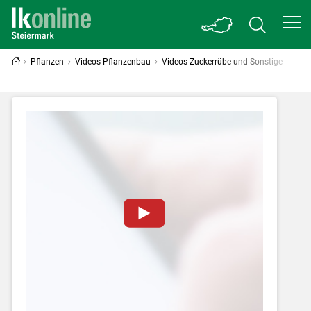
Pflanzen
Videos Pflanzenbau
Videos Zuckerrübe und Sonstige
Zum Abspielen von YouTube-Videos auf
dieser Website müssen Cookies gesetzt
werden
.
Für weitere Informationen lesen Sie bitte
unsere
Datenschutzerklärung
.Sie können Ihre
Entscheidung für diese Website in den Cookie-