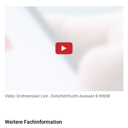
Zum Abspielen von YouTube-Videos auf dieser Website
müssen Cookies gesetzt werden
.
Für weitere Informationen lesen Sie bitte unsere
Datenschutzerklärung
.Sie können Ihre Entscheidung für
Skip to main content
diese Website in den Cookie-Einstellungen jederzeit
einsehen und korrigieren
Video: Drohnensaat Live - Zwischenfrucht-Aussaat
© BWSB
Cookies Einstellungen
Akzeptieren
Weitere Fachinformation