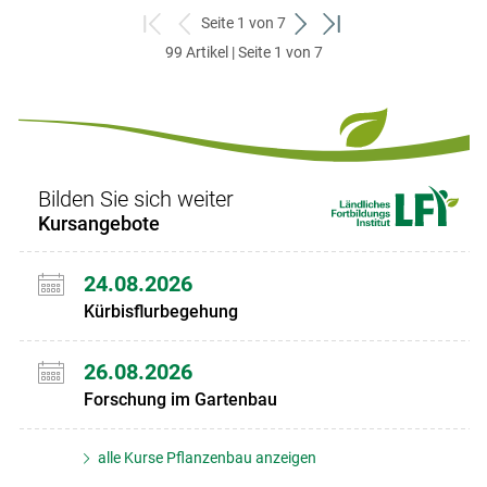
Seite 1 von 7
zum
zurück
weiter
zum
99 Artikel | Seite 1 von 7
ersten
zum
zum
letzten
Set
vorigen
nächsten
Set
Set
Set
Bilden Sie sich weiter
Kursangebote
24.08.2026
Kürbisflurbegehung
26.08.2026
Forschung im Gartenbau
alle Kurse Pflanzenbau anzeigen