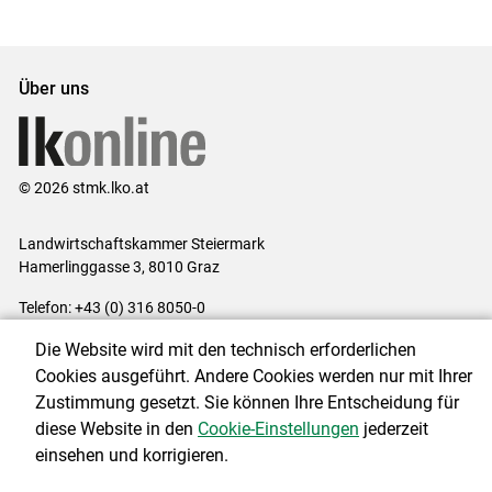
Über uns
© 2026 stmk.lko.at
Landwirtschaftskammer Steiermark
Hamerlinggasse 3, 8010 Graz
Telefon: +43 (0) 316 8050-0
E-Mail:
office@lk-stmk.at
Die Website wird mit den technisch erforderlichen
Impressum
|
Kontakt
|
Datenschutzerklärung
|
Barrierefreiheit
|
Cookies ausgeführt. Andere Cookies werden nur mit Ihrer
Cookie-Einstellungen
Zustimmung gesetzt. Sie können Ihre Entscheidung für
diese Website in den
Cookie-Einstellungen
jederzeit
einsehen und korrigieren.