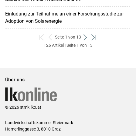
Einladung zur Teilnahme an einer Forschungsstudie zur
Adoption von Solarenergie
Seite 1 von 13
zum
zurück
weiter
zum
126 Artikel | Seite 1 von 13
ersten
zum
zum
letzten
Set
vorigen
nächsten
Set
Set
Set
Über uns
© 2026 stmk.lko.at
Landwirtschaftskammer Steiermark
Hamerlinggasse 3, 8010 Graz