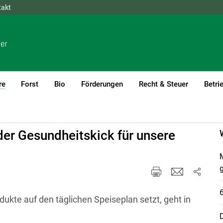
takt
NÖ
OÖ
SBG
STMK
TIROL
VBG
WIEN
re
Forst
Bio
Förderungen
Recht & Steuer
Betri
(current)1
der Gesundheitskick für unsere
M
ukte auf den täglichen Speiseplan setzt, geht in
D