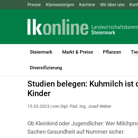
Landwirtschaftskammern:
Presse
Kleinanzeigen
Karriere
ÖSTERREICH
Wir über uns
BGLD
Kon
KTN
Steiermark
Markt & Preise
Pflanzen
Tie
LK Steiermark
Tiere
Rinder
Milchprodukte und Qualität
Diversifizierung
Studien belegen: Kuhmilch ist 
Kinder
15.03.2023 | von Dipl. Päd. Ing. Josef Weber
Ob Kleinkind oder Jugendlicher: Wer Milchprod
Sachen Gesundheit auf Nummer sicher.