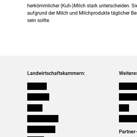
herkömmlicher (Kuh-)Milch stark unterscheiden. Si
aufgrund der Milch und Milchprodukte täglicher Be
sein sollte.
Landwirtschaftskammern:
Weitere
Österreich
Kleinanz
Burgenland
Downloa
Kärnten
Links
Niederösterreich
Initiativ
Oberösterreich
Partner