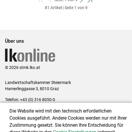
zum
zurück
weiter
zum
81 Artikel | Seite 1 von 9
ersten
zum
zum
letzten
Set
vorigen
nächsten
Set
Set
Set
Über uns
© 2026 stmk.lko.at
Landwirtschaftskammer Steiermark
Hamerlinggasse 3, 8010 Graz
Telefon: +43 (0) 316 8050-0
E-Mail:
office@lk-stmk.at
Die Website wird mit den technisch erforderlichen
Impressum
|
Kontakt
|
Datenschutzerklärung
|
Barrierefreiheit
|
Cookies ausgeführt. Andere Cookies werden nur mit Ihrer
Cookie-Einstellungen
Zustimmung gesetzt. Sie können Ihre Entscheidung für