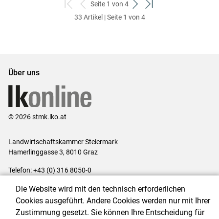
Seite 1 von 4
zum
zurück
weiter
zum
33 Artikel | Seite 1 von 4
ersten
zum
zum
letzten
Set
vorigen
nächsten
Set
Set
Set
Über uns
© 2026 stmk.lko.at
Landwirtschaftskammer Steiermark
Hamerlinggasse 3, 8010 Graz
Telefon: +43 (0) 316 8050-0
E-Mail:
office@lk-stmk.at
Die Website wird mit den technisch erforderlichen
Impressum
|
Kontakt
|
Datenschutzerklärung
|
Barrierefreiheit
|
Cookies ausgeführt. Andere Cookies werden nur mit Ihrer
Cookie-Einstellungen
Zustimmung gesetzt. Sie können Ihre Entscheidung für