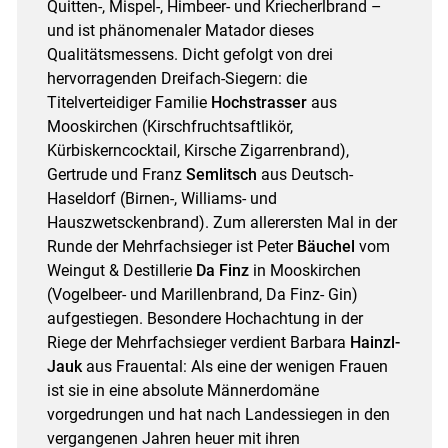
Quitten-, Mispel-, Himbeer- und Kriecherlbrand –
und ist phänomenaler Matador dieses
Qualitätsmessens. Dicht gefolgt von drei
hervorragenden Dreifach-Siegern: die
Titelverteidiger Familie
Hochstrasser
aus
Mooskirchen (Kirschfruchtsaftlikör,
Kürbiskerncocktail, Kirsche Zigarrenbrand),
Gertrude und Franz
Semlitsch
aus Deutsch-
Haseldorf (Birnen-, Williams- und
Skip to main content
Hauszwetsckenbrand). Zum allerersten Mal in der
Runde der Mehrfachsieger ist Peter
Bäuchel
vom
Weingut & Destillerie
Da Finz
in Mooskirchen
(Vogelbeer- und Marillenbrand, Da Finz- Gin)
aufgestiegen. Besondere Hochachtung in der
Riege der Mehrfachsieger verdient Barbara
Hainzl-
Jauk
aus Frauental: Als eine der wenigen Frauen
ist sie in eine absolute Männerdomäne
vorgedrungen und hat nach Landessiegen in den
vergangenen Jahren heuer mit ihren