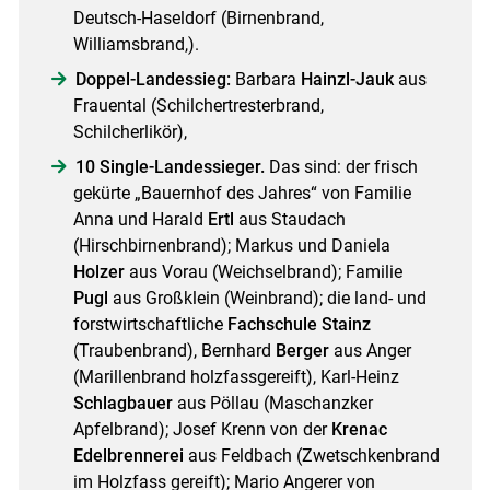
Deutsch-Haseldorf (Birnenbrand,
Williamsbrand,).
Doppel-Landessieg:
Barbara
Hainzl-Jauk
aus
Frauental (Schilchertresterbrand,
Schilcherlikör),
10 Single-Landessieger.
Das sind: der frisch
gekürte „Bauernhof des Jahres“ von Familie
Anna und Harald
Ertl
aus Staudach
(Hirschbirnenbrand); Markus und Daniela
Holzer
aus Vorau (Weichselbrand); Familie
Pugl
aus Großklein (Weinbrand); die land- und
forstwirtschaftliche
Fachschule Stainz
(Traubenbrand), Bernhard
Berger
aus Anger
(Marillenbrand holzfassgereift), Karl-Heinz
Schlagbauer
aus Pöllau (Maschanzker
Apfelbrand); Josef Krenn von der
Krenac
Edelbrennerei
aus Feldbach (Zwetschkenbrand
im Holzfass gereift); Mario Angerer von