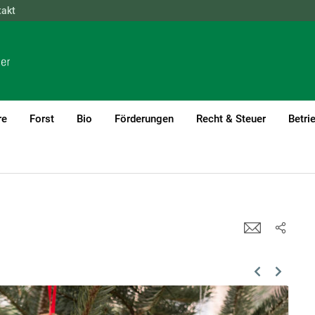
takt
NÖ
OÖ
SBG
STMK
TIROL
VBG
WIEN
re
Forst
Bio
Förderungen
Recht & Steuer
Betri
Previous
Next