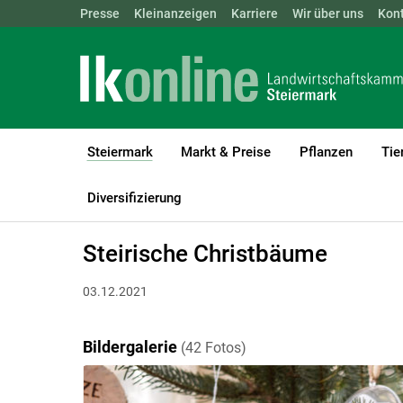
Landwirtschaftskammern:
Presse
Kleinanzeigen
Karriere
ÖSTERREICH
Wir über uns
BGLD
Kon
KTN
Steiermark
Markt & Preise
Pflanzen
Tie
(current)1
LK Steiermark
Steiermark
Bildergalerien
Diversifizierung
Steirische Christbäume
03.12.2021
Bildergalerie
(42 Fotos)