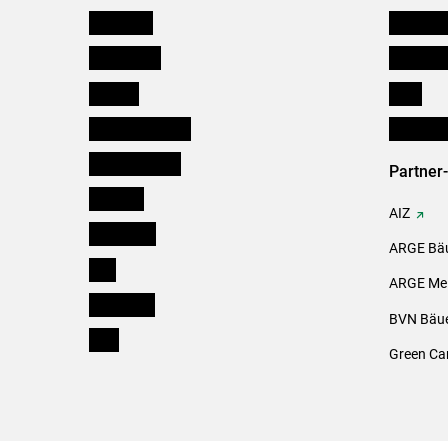
Österreich
Kleinanz
Burgenland
Downloa
Kärnten
Links
Niederösterreich
Initiativ
Oberösterreich
Partner
Salzburg
AIZ
Steiermark
ARGE Bäu
Tirol
ARGE Mei
Vorarlberg
BVN Bäue
Wien
Green Ca