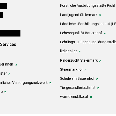
eigen
Forstliche Ausbildungsstätte Pichl
ds
Landjugend Steiermark
Ländliches Fortbildungsinstitut (LF
en und Partner
Lebensqualität Bauernhof
Lehrlings- u. Fachausbildungsstell
-Services
lkdigital.at
Rinderzucht Steiermark
erinnen
Steiermarkhof
ster
Schule am Bauernhof
rliches Versorgungsnetzwerk
Tiergesundheitsdienst
re
warndienst.lko.at