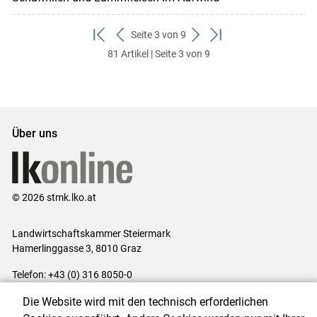
Seite 3 von 9
zum
zurück
weiter
zum
81 Artikel | Seite 3 von 9
ersten
zum
zum
letzten
Set
vorigen
nächsten
Set
Set
Set
Über uns
© 2026 stmk.lko.at
Landwirtschaftskammer Steiermark
Hamerlinggasse 3, 8010 Graz
Telefon: +43 (0) 316 8050-0
E-Mail:
office@lk-stmk.at
Die Website wird mit den technisch erforderlichen
Impressum
|
Kontakt
|
Datenschutzerklärung
|
Barrierefreiheit
|