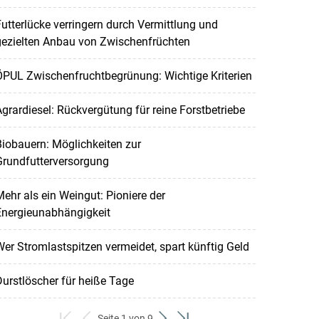
utterlücke verringern durch Vermittlung und
gezielten Anbau von Zwischenfrüchten
ÖPUL Zwischenfruchtbegrünung: Wichtige Kriterien
grardiesel: Rückvergütung für reine Forstbetriebe
iobauern: Möglichkeiten zur
Grundfutterversorgung
ehr als ein Weingut: Pioniere der
Energieunabhängigkeit
er Stromlastspitzen vermeidet, spart künftig Geld
urstlöscher für heiße Tage
Seite 1 von 9