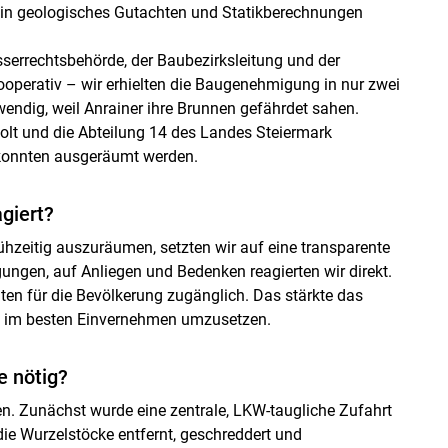
 ein geologisches Gutachten und Statikberechnungen
serrechtsbehörde, der Baubezirksleitung und der
operativ – wir erhielten die Baugenehmigung in nur zwei
ndig, weil Anrainer ihre Brunnen gefährdet sahen.
olt und die Abteilung 14 des Landes Steiermark
konnten ausgeräumt werden.
giert?
hzeitig auszuräumen, setzten wir auf eine transparente
ngen, auf Anliegen und Bedenken reagierten wir direkt.
iten für die Bevölkerung zugänglich. Das stärkte das
kt im besten Einvernehmen umzusetzen.
e nötig?
n. Zunächst wurde eine zentrale, LKW-taugliche Zufahrt
 die Wurzelstöcke entfernt, geschreddert und