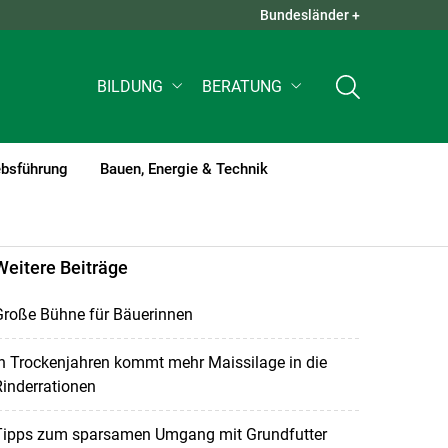
Bundesländer +
QUICK LINKS +
BILDUNG
BERATUNG
ebsführung
Bauen, Energie & Technik
Weitere Beiträge
Große Bühne für Bäuerinnen
n Trockenjahren kommt mehr Maissilage in die
inderrationen
Tipps zum sparsamen Umgang mit Grundfutter