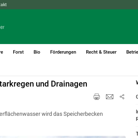
takt
NÖ
OÖ
SBG
STMK
TIROL
VBG
WIEN
re
Forst
Bio
Förderungen
Recht & Steuer
Betri
tarkregen und Drainagen
I
berflächenwasser wird das Speicherbecken
R