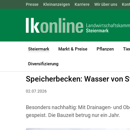
Landwirtschaftskammern:
Presse
Kleinanzeigen
Karriere
ÖSTERREICH
Wir über uns
BGLD
Kon
KTN
Steiermark
Markt & Preise
Pflanzen
Tie
(current)1
LK Steiermark
Steiermark
Aktuelles
Diversifizierung
Speicherbecken: Wasser von S
02.07.2026
Besonders nachhaltig: Mit Drainagen- und O
gespeist. Die Bauzeit betrug nur ein Jahr.