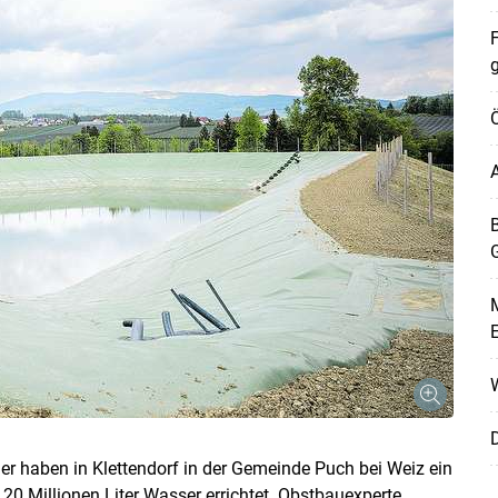
F
A
B
M
W
D
er haben in Klettendorf in der Gemeinde Puch bei Weiz ein
 Millionen Liter Wasser errichtet. Obstbauexperte