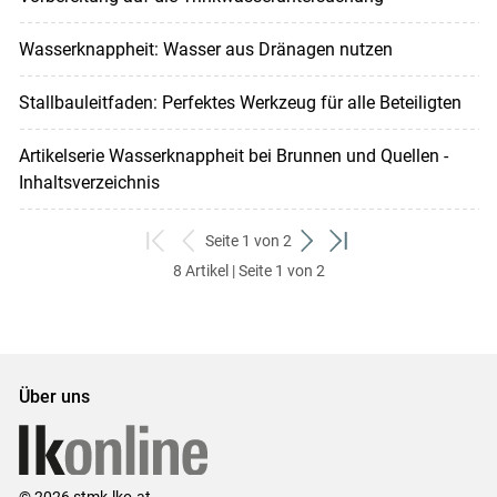
Wasserknappheit: Wasser aus Dränagen nutzen
Stallbauleitfaden: Perfektes Werkzeug für alle Beteiligten
Artikelserie Wasserknappheit bei Brunnen und Quellen -
Inhaltsverzeichnis
Seite 1 von 2
zum
zurück
weiter
zum
8 Artikel | Seite 1 von 2
ersten
zum
zum
letzten
Set
vorigen
nächsten
Set
Set
Set
Über uns
© 2026 stmk.lko.at