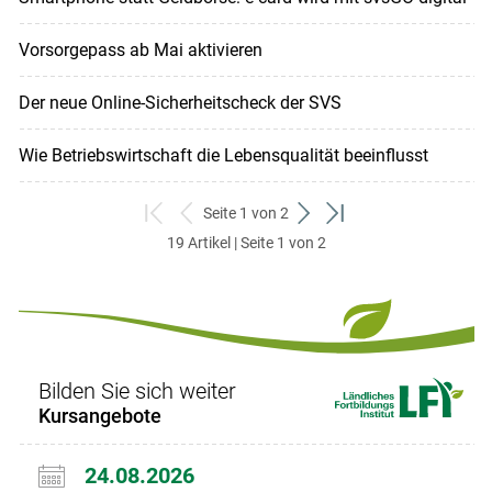
Vorsorgepass ab Mai aktivieren
Der neue Online-Sicherheitscheck der SVS
Wie Betriebswirtschaft die Lebensqualität beeinflusst
Seite 1 von 2
zum
zurück
weiter
zum
19 Artikel | Seite 1 von 2
ersten
zum
zum
letzten
Set
vorigen
nächsten
Set
Set
Set
Bilden Sie sich weiter
Kursangebote
24.08.2026