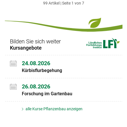
99 Artikel | Seite 1 von 7
ersten
zum
zum
letzten
Set
vorigen
nächsten
Set
Set
Set
Bilden Sie sich weiter
Kursangebote
24.08.2026
Kürbisflurbegehung
26.08.2026
Forschung im Gartenbau
alle Kurse Pflanzenbau anzeigen