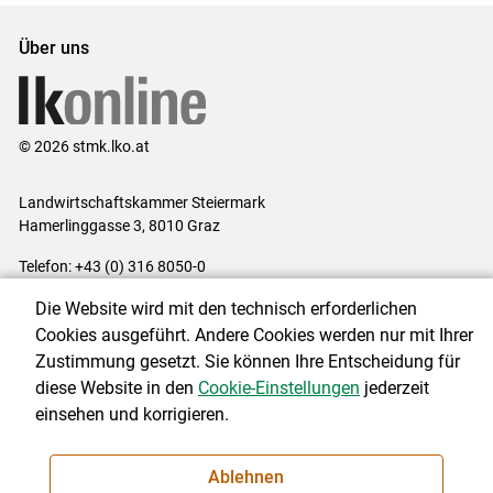
Über uns
© 2026 stmk.lko.at
Landwirtschaftskammer Steiermark
Hamerlinggasse 3, 8010 Graz
Telefon: +43 (0) 316 8050-0
E-Mail:
office@lk-stmk.at
Die Website wird mit den technisch erforderlichen
Impressum
|
Kontakt
|
Datenschutzerklärung
|
Barrierefreiheit
|
Cookies ausgeführt. Andere Cookies werden nur mit Ihrer
Cookie-Einstellungen
Zustimmung gesetzt. Sie können Ihre Entscheidung für
diese Website in den
Cookie-Einstellungen
jederzeit
einsehen und korrigieren.
NEWSLETTER
Ablehnen