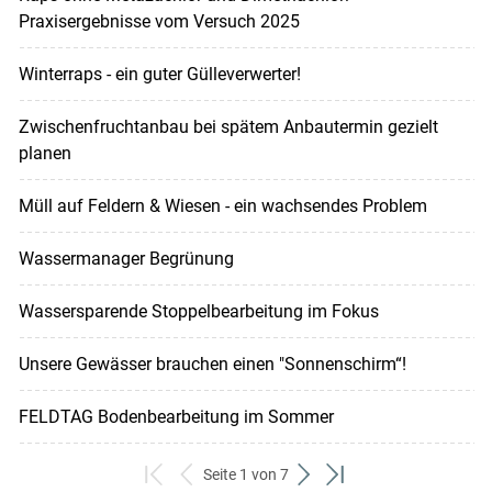
Praxisergebnisse vom Versuch 2025
Winterraps - ein guter Gülleverwerter!
Zwischenfruchtanbau bei spätem Anbautermin gezielt
planen
Müll auf Feldern & Wiesen - ein wachsendes Problem
Wassermanager Begrünung
Wassersparende Stoppelbearbeitung im Fokus
Unsere Gewässer brauchen einen "Sonnenschirm“!
FELDTAG Bodenbearbeitung im Sommer
Seite 1 von 7
zum
zurück
weiter
zum