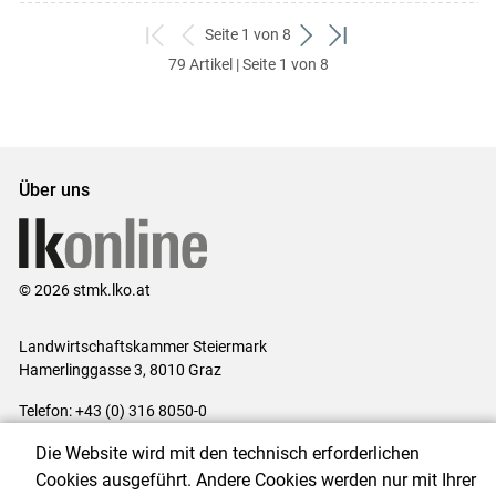
Seite 1 von 8
zum
zurück
weiter
zum
79 Artikel | Seite 1 von 8
ersten
zum
zum
letzten
Set
vorigen
nächsten
Set
Set
Set
Über uns
© 2026 stmk.lko.at
Landwirtschaftskammer Steiermark
Hamerlinggasse 3, 8010 Graz
Telefon: +43 (0) 316 8050-0
E-Mail:
office@lk-stmk.at
Die Website wird mit den technisch erforderlichen
Impressum
|
Kontakt
|
Datenschutzerklärung
|
Barrierefreiheit
|
Cookies ausgeführt. Andere Cookies werden nur mit Ihrer