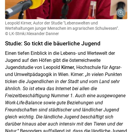
Leopold Kirner, Autor der Studie "Lebenswelten und
Wertehaltungen junger Menschen im agrarischen Schulwesen".
© LK-Stmk/Alexander Danner
Studie: So tickt die bäuerliche Jugend
Einen tiefen Einblick in die Lebens- und Wertewelt der
Jugend auf den Höfen gibt die österreichweite
Jugendstudie von Leopold
Kirner,
Hochschule für Agrar-
und Umweltpädagogik in Wien. Kirner:
„In vielen Punkten
ticken die Jugendlichen in der Stadt und vom Land sehr
ähnlich. So ist etwa das Internet bei allen die
Skip to main content
Freizeitbeschäftigung Nummer 1. Auch eine ausgewogene
Work-Life-Balance sowie gute Beziehungen und
Freundschaften sind städtischer und ländlicher Jugend
gleich wichtig. Die ländliche Jugend beschäftigt sich
darüber hinaus aber auch intensiv mit den Tieren und der
Natur.“
Besonders auffallend ist, dass die ländliche Jugend