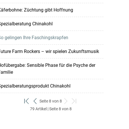
Käferbohne: Züchtung gibt Hoffnung
Spezialberatung Chinakohl
o gelingen Ihre Faschingskrapfen
uture Farm Rockers – wir spielen Zukunftsmusik
ofübergabe: Sensible Phase für die Psyche der
amilie
Spezialberatungsprodukt Chinakohl
Seite 8 von 8
zum
zurück
weiter
zum
79 Artikel | Seite 8 von 8
ersten
zum
zum
letzten
Set
vorigen
nächsten
Set
Set
Set