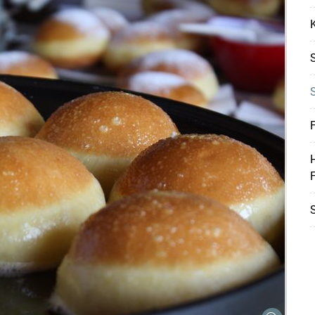
S
F
H
F