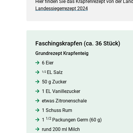
Hier finden Sie das Krapfenrezept von der Lan
Landessiegerrezept 2024
Faschingskrapfen (ca. 36 Stück)
Grundrezept Krapfenteig
6 Eier
EL Salz
1/2
50 g Zucker
1 EL Vanillezucker
etwas Zitronenschale
1 Schuss Rum
1/2
1
Packungen Germ (60 g)
rund 200 ml Milch