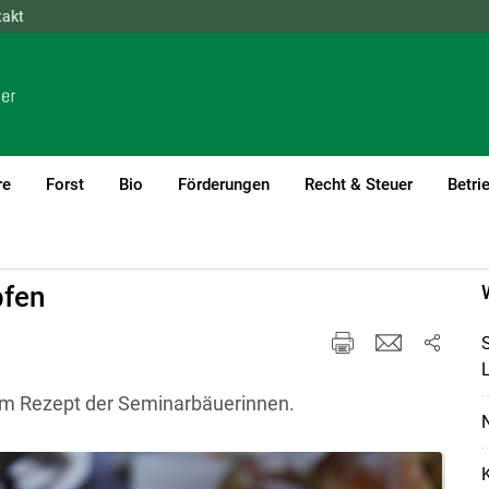
takt
NÖ
OÖ
SBG
STMK
TIROL
VBG
WIEN
re
Forst
Bio
Förderungen
Recht & Steuer
Betri
pfen
em Rezept der Seminarbäuerinnen.
N