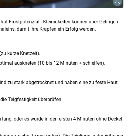
at Frustpotenzial - Kleinigkeiten können über Gelingen
aleins, damit Ihre Krapfen ein Erfolg werden.
zu kurze Knetzeit).
optimal auskneten (10 bis 12 Minuten + schleifen).
Skip to main content
 sind zu stark abgetrocknet und haben eine zu feste Haut
die Teigfestigkeit überprüfen.
u lang, oder es wurde in den ersten 4 Minuten ohne Deckel
hgänge, siehe Rezept unten). Die Teiglinge in der Fritteuse