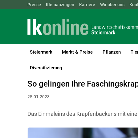
Landwirtschaftskammern:
Presse
Kleinanzeigen
Karriere
ÖSTERREICH
Wir über uns
BGLD
Kon
KTN
Steiermark
Markt & Preise
Pflanzen
Tie
(current)1
LK Steiermark
Steiermark
Aktuelles
Diversifizierung
So gelingen Ihre Faschingskra
25.01.2023
Das Einmaleins des Krapfenbackens mit ein