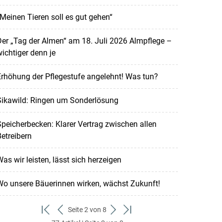
Meinen Tieren soll es gut gehen“
er „Tag der Almen“ am 18. Juli 2026 Almpflege –
ichtiger denn je
rhöhung der Pflegestufe angelehnt! Was tun?
Sikawild: Ringen um Sonderlösung
peicherbecken: Klarer Vertrag zwischen allen
etreibern
as wir leisten, lässt sich herzeigen
o unsere Bäuerinnen wirken, wächst Zukunft!
Seite 2 von 8
zum
zurück
weiter
zum