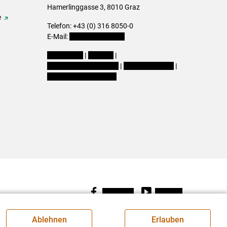
Hamerlinggasse 3, 8010 Graz
e
Telefon: +43 (0) 316 8050-0
E-Mail:
office@lk-stmk.at
Impressum
|
Kontakt
|
Datenschutzerklärung
|
Barrierefreiheit
|
Cookie-Einstellungen
Facebook
Youtube
Ablehnen
Erlauben