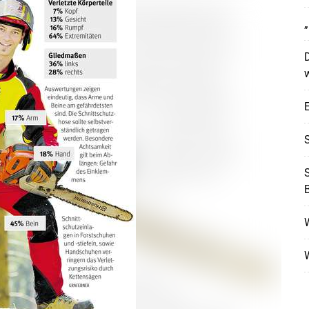
„
D
w
E
S
B
W
W
Skip to main content