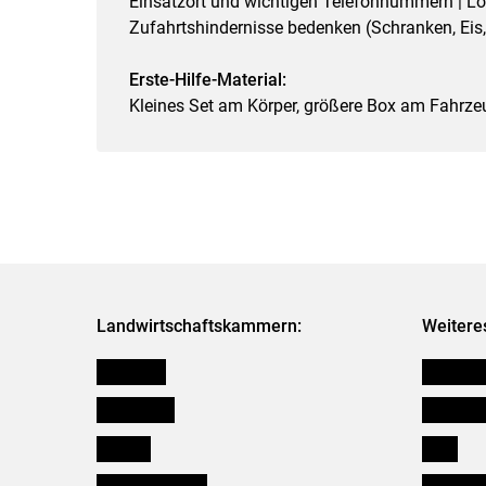
Einsatzort und wichtigen Telefonnummern | Lo
Zufahrtshindernisse bedenken (Schranken, Eis,
Erste-Hilfe-Material:
Kleines Set am Körper, größere Box am Fahrze
Landwirtschaftskammern:
Weitere
Österreich
Kleinanz
Burgenland
Downloa
Kärnten
Links
Niederösterreich
Initiativ