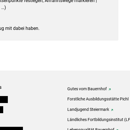
tsenpunkte festlegen, Anfahrtswege markieren |
 …)
ug mit dabei haben.
s
Gutes vom Bauernhof
eigen
Forstliche Ausbildungsstätte Pichl
ds
Landjugend Steiermark
Ländliches Fortbildungsinstitut (LF
en und Partner
Lebensqualität Bauernhof