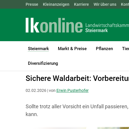
Landwirtschaftskammern:
Presse
Kleinanzeigen
Karriere
ÖSTERREICH
Wir über uns
BGLD
Kon
KTN
Steiermark
Markt & Preise
Pflanzen
Tie
(current)1
LK Steiermark
Steiermark
Aktuelles
Diversifizierung
Sichere Waldarbeit: ­Vorbereitu
02.02.2026 | von
Erwin Pusterhofer
Sollte trotz aller Vorsicht ein Unfall passieren
kann.