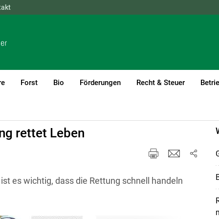
takt
NÖ
OÖ
SBG
STMK
TIROL
VBG
WIEN
re
Forst
Bio
Förderungen
Recht & Steuer
Betri
ng rettet Leben
G
B
, ist es wichtig, dass die Rettung schnell handeln
R
m