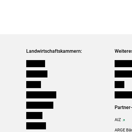
Landwirtschaftskammern:
Weitere
Österreich
Kleinanz
Burgenland
Downloa
Kärnten
Links
Niederösterreich
Initiativ
Oberösterreich
Partner
Salzburg
AIZ
Steiermark
ARGE Bäu