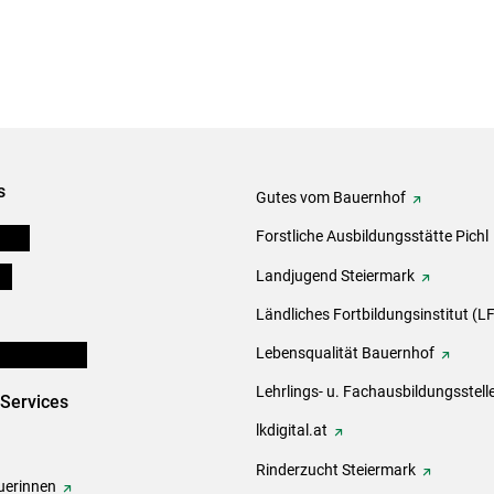
s
Gutes vom Bauernhof
eigen
Forstliche Ausbildungsstätte Pichl
ds
Landjugend Steiermark
Ländliches Fortbildungsinstitut (LF
en und Partner
Lebensqualität Bauernhof
Lehrlings- u. Fachausbildungsstell
-Services
lkdigital.at
Rinderzucht Steiermark
erinnen