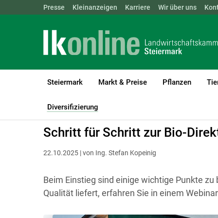
Landwirtschaftskammern:
Presse
Kleinanzeigen
Karriere
ÖSTERREICH
Wir über uns
BGLD
Kon
KTN
Steiermark
Markt & Preise
Pflanzen
Tie
LK Steiermark
Diversifizierung
Direktvermarktung - Vermarktu
Diversifizierung
(current)1
Schritt für Schritt zur Bio-Dir
22.10.2025 | von Ing. Stefan Kopeinig
Beim Einstieg sind einige wichtige Punkte z
Qualität liefert, erfahren Sie in einem Webinar