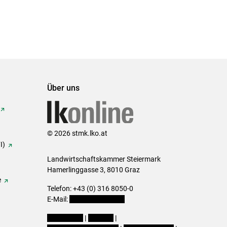
Über uns
© 2026 stmk.lko.at
I)
Landwirtschaftskammer Steiermark
Hamerlinggasse 3, 8010 Graz
e
Telefon: +43 (0) 316 8050-0
E-Mail:
office@lk-stmk.at
Impressum
|
Kontakt
|