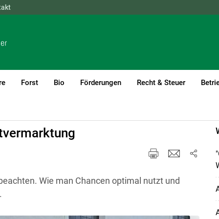
takt
NÖ
OÖ
SBG
STMK
TIROL
VBG
WIEN
re
Forst
Bio
Förderungen
Recht & Steuer
Betri
ng & Kalkulation
ektvermarktung
u beachten. Wie man Chancen optimal nutzt und
A
.
A