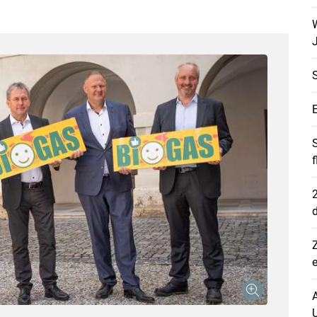
W
J
E
S
2
d
Z
A