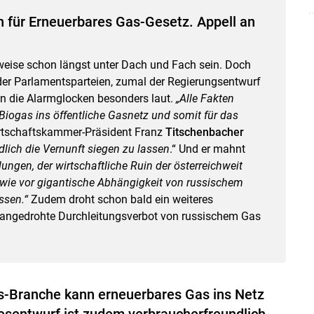
n für Erneuerbares Gas-Gesetz. Appell an
eise schon längst unter Dach und Fach sein. Doch
 der Parlamentsparteien, zumal der Regierungsentwurf
Skip to main content
len die Alarmglocken besonders laut.
„Alle Fakten
Biogas ins öffentliche Gasnetz und somit für das
irtschaftskammer-Präsident Franz
Titschenbacher
dlich die Vernunft siegen zu lassen
.“ Und er mahnt
lungen, der wirtschaftliche Ruin der österreichweit
 wie vor gigantische Abhängigkeit von russischem
ssen.“
Zudem droht schon bald ein weiteres
angedrohte Durchleitungsverbot von russischem Gas
as-Branche kann erneuerbares Gas ins Netz
esentwurf ist zudem verbraucherfreundlich