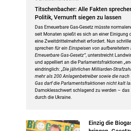
Titschenbacher: Alle Fakten spreche
Politik, Vernunft siegen zu lassen
Das Erneuerbare Gas-Gesetz müsste normalerw
seit Monaten spießt es sich an einer Einigung
eine Zweitdrittelmehrheit erfordert. Nun schril
sprechen für ein Einspeisen von aufbereitetem 
Erneuerbare Gas-Gesetz“
, unterstreicht Landw
und appelliert an die Parlamentsfraktionen „
en
eindringlich:
„Die jährlichen Milliarden-Strafzah
mehr als 200 Anlagenbetreiber sowie die nach
Gas darf die Parlamentsfraktionen nicht kalt la
Damoklesschwert schlagend zu werden – das 
durch die Ukraine.
Einzig die Biog
bringen. Gesetz