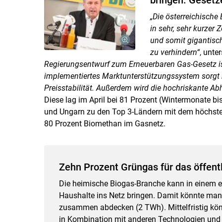
„Die österreichische
in sehr, sehr kurzer
und somit gigantisch
zu verhindern“
, unte
Regierungsentwurf zum Erneuerbaren Gas-Gesetz is
implementiertes Marktunterstützungssystem sorgt 
Preisstabilität. Außerdem wird die hochriskante A
Diese lag im April bei 81 Prozent (Wintermonate bi
und Ungarn zu den Top 3-Ländern mit dem höchste
80 Prozent Biomethan im Gasnetz.
Zehn Prozent Grüngas für das öffent
Die heimische Biogas-Branche kann in einem e
Haushalte ins Netz bringen. Damit könnte man
zusammen abdecken (2 TWh). Mittelfristig kö
in Kombination mit anderen Technologien und 