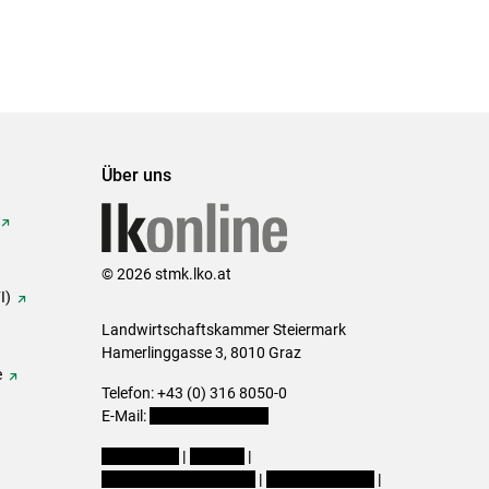
Über uns
© 2026 stmk.lko.at
I)
Landwirtschaftskammer Steiermark
Hamerlinggasse 3, 8010 Graz
e
Telefon: +43 (0) 316 8050-0
E-Mail:
office@lk-stmk.at
Impressum
|
Kontakt
|
Datenschutzerklärung
|
Barrierefreiheit
|