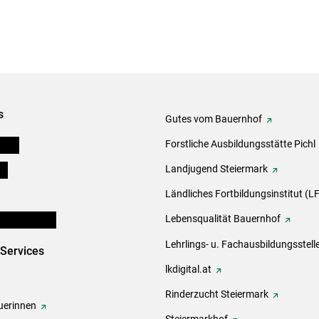
s
Gutes vom Bauernhof
eigen
Forstliche Ausbildungsstätte Pichl
ds
Landjugend Steiermark
Ländliches Fortbildungsinstitut (LF
en und Partner
Lebensqualität Bauernhof
Lehrlings- u. Fachausbildungsstell
-Services
lkdigital.at
Rinderzucht Steiermark
erinnen