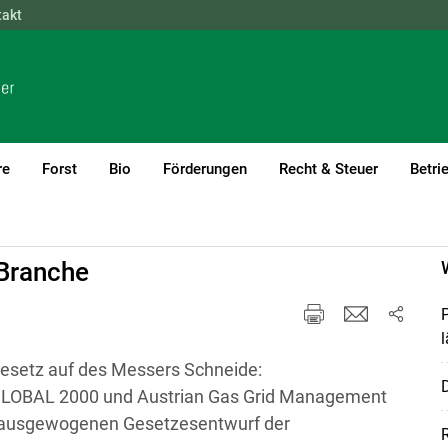
takt
NÖ
OÖ
SBG
STMK
TIROL
VBG
WIEN
re
Forst
Bio
Förderungen
Recht & Steuer
Betri
-Branche
P
l
Gesetz auf des Messers Schneide:
D
 GLOBAL 2000 und Austrian Gas Grid Management
n ausgewogenen Gesetzesentwurf der
R