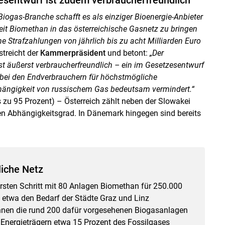
 Biogas-Branche schafft es als einziger Bioenergie-Anbieter
 Zeit Biomethan in das österreichische Gasnetz zu bringen
e Strafzahlungen von jährlich bis zu acht Milliarden Euro
rstreicht der
Kammerpräsident
und betont:
„Der
t äußerst verbraucherfreundlich – ein im Gesetzesentwurf
bei den Endverbrauchern für höchstmögliche
bhängigkeit von russischem Gas bedeutsam vermindert.“
s zu 95 Prozent) – Österreich zählt neben der Slowakei
n Abhängigkeitsgrad. In Dänemark hingegen sind bereits
liche Netz
rsten Schritt mit 80 Anlagen Biomethan für 250.000
 etwa den Bedarf der Städte Graz und Linz
nnen die rund 200 dafür vorgesehenen Biogasanlagen
Energieträgern etwa 15 Prozent des Fossilgases