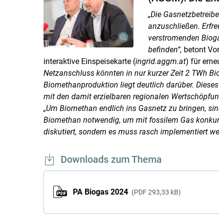
„Die Gasnetzbetreib
anzuschließen. Erfreu
verstromenden Biog
befinden“,
betont Vo
interaktive Einspeisekarte (
ingrid.aggm.at
) für ern
Netzanschluss könnten in nur kurzer Zeit 2 TWh Bi
Biomethanproduktion liegt deutlich darüber. Dieses
mit den damit erzielbaren regionalen Wertschöpfu
„
Um Biomethan endlich ins Gasnetz zu bringen, sin
Biomethan notwendig, um mit fossilem Gas konkurre
diskutiert, sondern es muss rasch implementiert we
Downloads zum Thema
PA Biogas 2024
PDF
293,33 kB