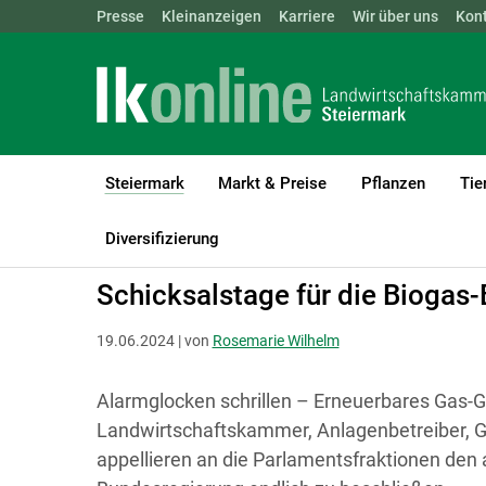
Landwirtschaftskammern:
Presse
Kleinanzeigen
Karriere
ÖSTERREICH
Wir über uns
BGLD
Kon
KTN
Steiermark
Markt & Preise
Pflanzen
Tie
(current)1
LK Steiermark
Steiermark
Presse
Diversifizierung
Schicksalstage für die Biogas
19.06.2024 | von
Rosemarie Wilhelm
Alarmglocken schrillen – Erneuerbares Gas-
Landwirtschaftskammer, Anlagenbetreiber,
appellieren an die Parlamentsfraktionen de