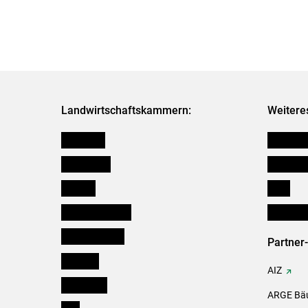
Landwirtschaftskammern:
Weitere
Österreich
Kleinanz
Burgenland
Downloa
Kärnten
Links
Niederösterreich
Initiativ
Oberösterreich
Partner
Salzburg
AIZ
Steiermark
ARGE Bäu