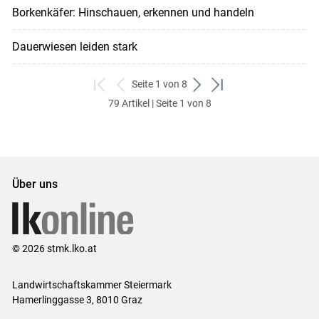
Borkenkäfer: Hinschauen, erkennen und handeln
Dauerwiesen leiden stark
Seite 1 von 8
zum
zurück
weiter
zum
79 Artikel | Seite 1 von 8
ersten
zum
zum
letzten
Set
vorigen
nächsten
Set
Set
Set
Über uns
© 2026 stmk.lko.at
Landwirtschaftskammer Steiermark
Hamerlinggasse 3, 8010 Graz