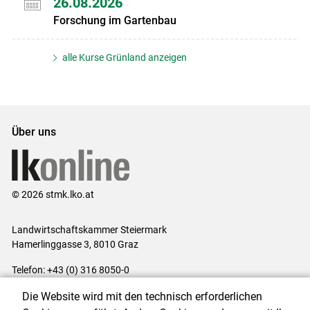
26.08.2026
Forschung im Gartenbau
alle Kurse Grünland anzeigen
Über uns
© 2026 stmk.lko.at
Landwirtschaftskammer Steiermark
Hamerlinggasse 3, 8010 Graz
Telefon: +43 (0) 316 8050-0
E-Mail:
office@lk-stmk.at
Die Website wird mit den technisch erforderlichen
Impressum
|
Kontakt
|
Datenschutzerklärung
|
Barrierefreiheit
|