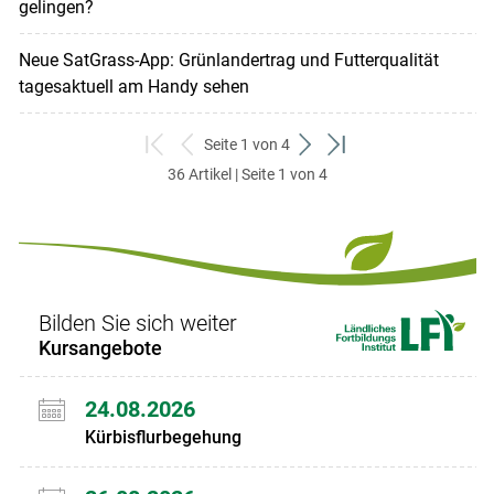
gelingen?
Neue SatGrass-App: Grünlandertrag und Futterqualität
tagesaktuell am Handy sehen
Seite 1 von 4
zum
zurück
weiter
zum
36 Artikel | Seite 1 von 4
ersten
zum
zum
letzten
Set
vorigen
nächsten
Set
Set
Set
Bilden Sie sich weiter
Kursangebote
24.08.2026
Kürbisflurbegehung