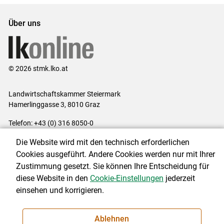
Über uns
© 2026 stmk.lko.at
Landwirtschaftskammer Steiermark
Hamerlinggasse 3, 8010 Graz
Telefon: +43 (0) 316 8050-0
E-Mail:
office@lk-stmk.at
Die Website wird mit den technisch erforderlichen
Impressum
|
Kontakt
|
Datenschutzerklärung
|
Barrierefreiheit
|
Cookies ausgeführt. Andere Cookies werden nur mit Ihrer
Cookie-Einstellungen
Zustimmung gesetzt. Sie können Ihre Entscheidung für
diese Website in den
Cookie-Einstellungen
jederzeit
einsehen und korrigieren.
NEWSLETTER
Ablehnen