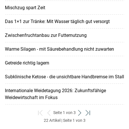
Mischzug spart Zeit
Das 1×1 zur Tränke: Mit Wasser täglich gut versorgt
Zwischenfruchtanbau zur Futternutzung
Warme Silagen - mit Säurebehandlung nicht zuwarten
Getreide richtig lagern
Subklinische Ketose - die unsichtbare Handbremse im Stall
Internationale Weidetagung 2026: Zukunftsfähige
Weidewirtschaft im Fokus
Seite 1 von 3
zum
zurück
weiter
zum
22 Artikel | Seite 1 von 3
ersten
zum
zum
letzten