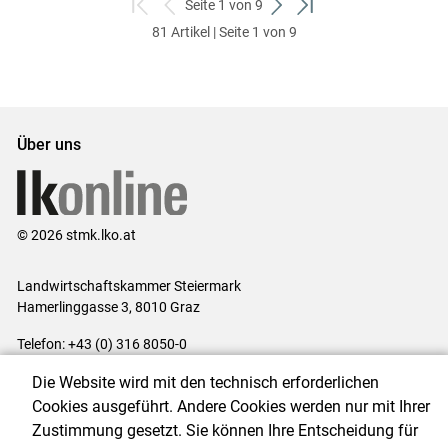
Seite 1 von 9
zum
zurück
weiter
zum
81 Artikel | Seite 1 von 9
ersten
zum
zum
letzten
Set
vorigen
nächsten
Set
Set
Set
Über uns
© 2026 stmk.lko.at
Landwirtschaftskammer Steiermark
Hamerlinggasse 3, 8010 Graz
Telefon: +43 (0) 316 8050-0
E-Mail:
office@lk-stmk.at
Die Website wird mit den technisch erforderlichen
Impressum
|
Kontakt
|
Datenschutzerklärung
|
Barrierefreiheit
|
Cookies ausgeführt. Andere Cookies werden nur mit Ihrer
Cookie-Einstellungen
Zustimmung gesetzt. Sie können Ihre Entscheidung für