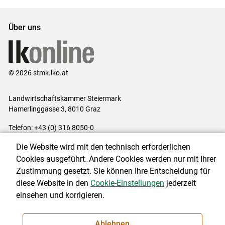
Über uns
© 2026 stmk.lko.at
Landwirtschaftskammer Steiermark
Hamerlinggasse 3, 8010 Graz
Telefon: +43 (0) 316 8050-0
E-Mail:
office@lk-stmk.at
Die Website wird mit den technisch erforderlichen
Impressum
|
Kontakt
|
Datenschutzerklärung
|
Barrierefreiheit
|
Cookies ausgeführt. Andere Cookies werden nur mit Ihrer
Cookie-Einstellungen
Zustimmung gesetzt. Sie können Ihre Entscheidung für
diese Website in den
Cookie-Einstellungen
jederzeit
einsehen und korrigieren.
NEWSLETTER
Ablehnen