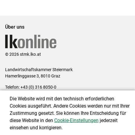
Set
vorigen
nächsten
Set
Set
Set
Über uns
© 2026 stmk.lko.at
Landwirtschaftskammer Steiermark
Hamerlinggasse 3, 8010 Graz
Telefon: +43 (0) 316 8050-0
E-Mail:
office@lk-stmk.at
Die Website wird mit den technisch erforderlichen
Impressum
|
Kontakt
|
Datenschutzerklärung
|
Barrierefreiheit
|
Cookies ausgeführt. Andere Cookies werden nur mit Ihrer
Cookie-Einstellungen
Zustimmung gesetzt. Sie können Ihre Entscheidung für
diese Website in den
Cookie-Einstellungen
jederzeit
einsehen und korrigieren.