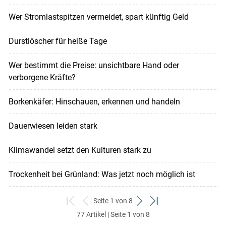
Wer Stromlastspitzen vermeidet, spart künftig Geld
Durstlöscher für heiße Tage
Wer bestimmt die Preise: unsichtbare Hand oder
verborgene Kräfte?
Borkenkäfer: Hinschauen, erkennen und handeln
Dauerwiesen leiden stark
Klimawandel setzt den Kulturen stark zu
Trockenheit bei Grünland: Was jetzt noch möglich ist
Seite 1 von 8
zum
zurück
weiter
zum
77 Artikel | Seite 1 von 8
ersten
zum
zum
letzten