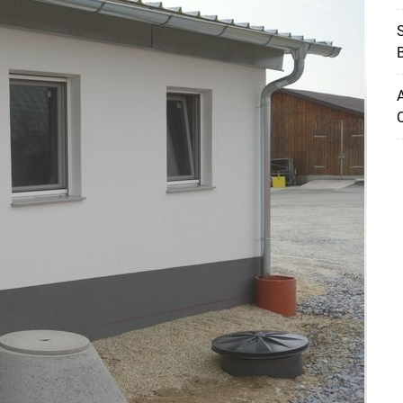
S
B
A
Q