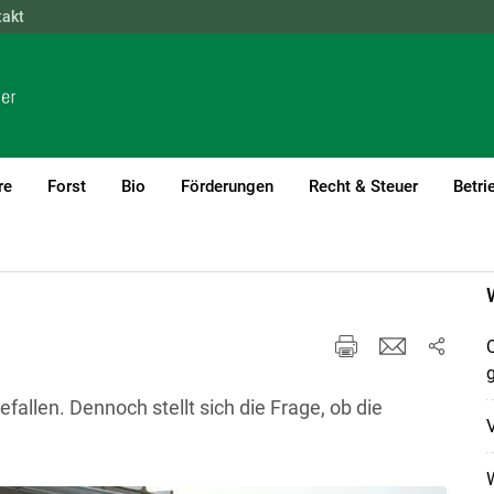
takt
NÖ
OÖ
SBG
STMK
TIROL
VBG
WIEN
re
Forst
Bio
Förderungen
Recht & Steuer
Betri
Q
fallen. Dennoch stellt sich die Frage, ob die
V