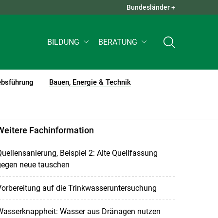
Bundesländer +
QUICK LINKS +
BILDUNG
BERATUNG
ebsführung
Bauen, Energie & Technik
(current)1
Weitere Fachinformation
uellensanierung, Beispiel 2: Alte Quellfassung
gegen neue tauschen
orbereitung auf die Trinkwasseruntersuchung
Wasserknappheit: Wasser aus Dränagen nutzen