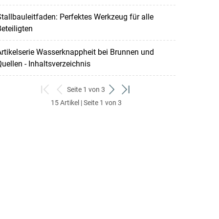
tallbauleitfaden: Perfektes Werkzeug für alle
eteiligten
rtikelserie Wasserknappheit bei Brunnen und
uellen - Inhaltsverzeichnis
Seite 1 von 3
zum
zurück
weiter
zum
15 Artikel | Seite 1 von 3
ersten
zum
zum
letzten
Set
vorigen
nächsten
Set
Set
Set