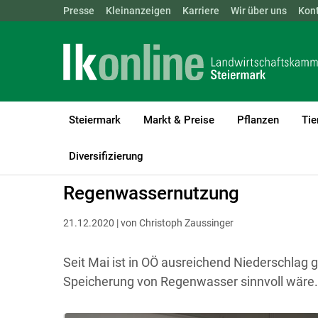
Landwirtschaftskammern:
Presse
Kleinanzeigen
Karriere
ÖSTERREICH
Wir über uns
BGLD
Kon
KTN
Steiermark
Markt & Preise
Pflanzen
Tie
LK Steiermark
Bauen, Energie & Technik
Bauen
Diversifizierung
Regenwassernutzung
21.12.2020 | von Christoph Zaussinger
Seit Mai ist in OÖ ausreichend Niederschlag ge
Speicherung von Regenwasser sinnvoll wäre.