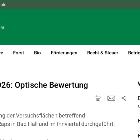
takt
NÖ
OÖ
SBG
STMK
TIROL
VBG
WIEN
re
Forst
Bio
Förderungen
Recht & Steuer
Betri
)1
26: Optische Bewertung
ung der Versuchsflächen betreffend
s in Bad Hall und im Innviertel durchgeführt.