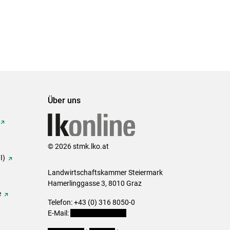
Über uns
© 2026 stmk.lko.at
I)
Landwirtschaftskammer Steiermark
Hamerlinggasse 3, 8010 Graz
e
Telefon: +43 (0) 316 8050-0
E-Mail:
office@lk-stmk.at