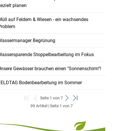
ezielt planen
üll auf Feldern & Wiesen - ein wachsendes
Problem
Wassermanager Begrünung
Wassersparende Stoppelbearbeitung im Fokus
Unsere Gewässer brauchen einen "Sonnenschirm“!
FELDTAG Bodenbearbeitung im Sommer
Seite 1 von 7
zum
zurück
weiter
zum
99 Artikel | Seite 1 von 7
ersten
zum
zum
letzten
Set
vorigen
nächsten
Set
Set
Set