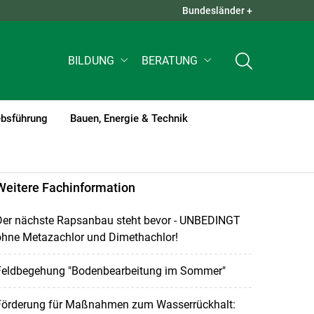
Bundesländer +
QUICK LINKS +
BILDUNG
BERATUNG
ebsführung
Bauen, Energie & Technik
Weitere Fachinformation
Der nächste Rapsanbau steht bevor - UNBEDINGT
ohne Metazachlor und Dimethachlor!
Feldbegehung "Bodenbearbeitung im Sommer"
Förderung für Maßnahmen zum Wasserrückhalt: