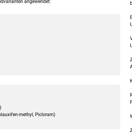
zidvarianten angewendet:
E
U
U
Z
A
)
lauxifen-methyl, Picloram)
W