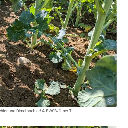
hlor und Dimethachlor!
© BWSB/Ömer T.