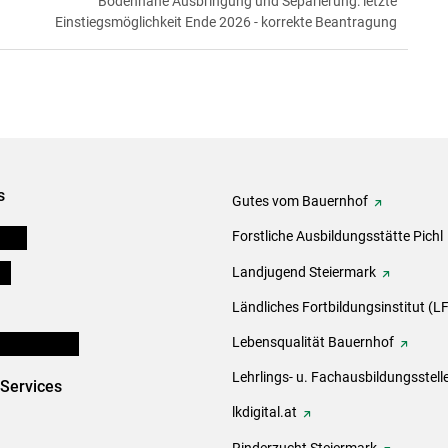
Bodennahe Ausbringung und Separierung: letzte
Einstiegsmöglichkeit Ende 2026 - korrekte Beantragung
s
Gutes vom Bauernhof
eigen
Forstliche Ausbildungsstätte Pichl
ds
Landjugend Steiermark
Ländliches Fortbildungsinstitut (LF
en und Partner
Lebensqualität Bauernhof
Lehrlings- u. Fachausbildungsstell
-Services
lkdigital.at
Rinderzucht Steiermark