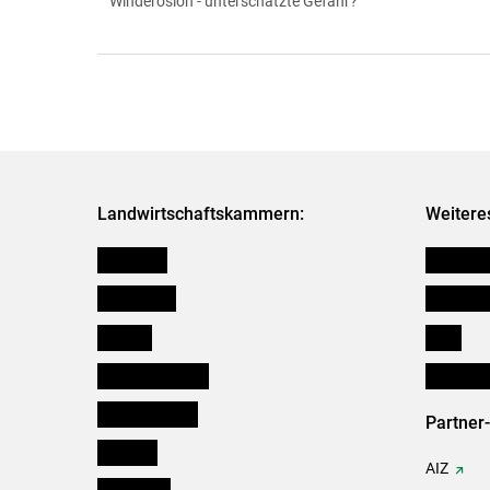
Winderosion - unterschätzte Gefahr?
Landwirtschaftskammern:
Weitere
Österreich
Kleinanz
Burgenland
Downloa
Kärnten
Links
Niederösterreich
Initiativ
Oberösterreich
Partner
Salzburg
AIZ
Steiermark