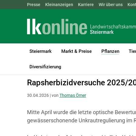
Landwirtschaftskammern:
Presse
Kleinanzeigen
Karriere
ÖSTERREICH
Wir über uns
BGLD
Kon
KTN
Steiermark
Markt & Preise
Pflanzen
Tie
(current
LK Steiermark
Pflanzen
Boden-, Wasserschutz & Düngung
Diversifizierung
Rapsherbizidversuche 2025/20
30.04.2026 | von
Thomas Ömer
Mitte April wurde die letzte optische Bewert
gewässerschonende Unkrautregulierung im Rap