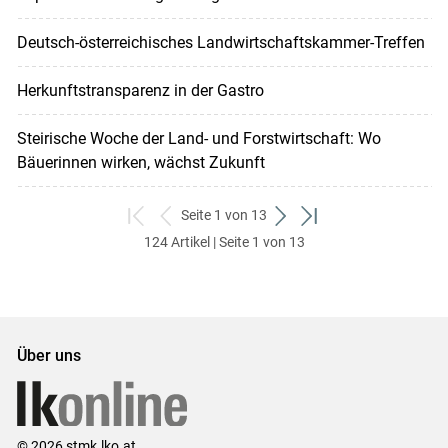
Deutsch-österreichisches Landwirtschaftskammer-Treffen
Herkunftstransparenz in der Gastro
Steirische Woche der Land- und Forstwirtschaft: Wo
Bäuerinnen wirken, wächst Zukunft
Seite 1 von 13
zum
zurück
weiter
zum
124 Artikel | Seite 1 von 13
ersten
zum
zum
letzten
Set
vorigen
nächsten
Set
Set
Set
Über uns
© 2026 stmk.lko.at