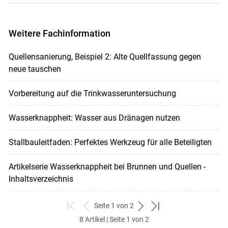
Weitere Fachinformation
Quellensanierung, Beispiel 2: Alte Quellfassung gegen
neue tauschen
Vorbereitung auf die Trinkwasseruntersuchung
Wasserknappheit: Wasser aus Dränagen nutzen
Stallbauleitfaden: Perfektes Werkzeug für alle Beteiligten
Artikelserie Wasserknappheit bei Brunnen und Quellen -
Inhaltsverzeichnis
Seite 1 von 2
zum
zurück
weiter
zum
8 Artikel | Seite 1 von 2
ersten
zum
zum
letzten