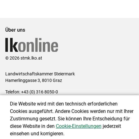
Set
vorigen
nächsten
Set
Set
Set
Über uns
© 2026 stmk.lko.at
Landwirtschaftskammer Steiermark
Hamerlinggasse 3, 8010 Graz
Telefon: +43 (0) 316 8050-0
E-Mail:
office@lk-stmk.at
Die Website wird mit den technisch erforderlichen
Impressum
|
Kontakt
|
Datenschutzerklärung
|
Barrierefreiheit
|
Cookies ausgeführt. Andere Cookies werden nur mit Ihrer
Cookie-Einstellungen
Zustimmung gesetzt. Sie können Ihre Entscheidung für
diese Website in den
Cookie-Einstellungen
jederzeit
einsehen und korrigieren.