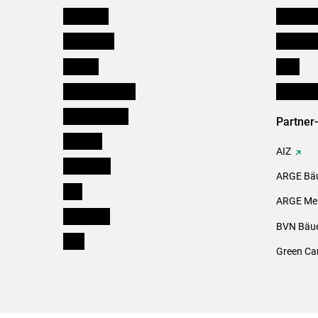
Österreich
Kleinanz
Burgenland
Downloa
Kärnten
Links
Niederösterreich
Initiativ
Oberösterreich
Partner
Salzburg
AIZ
Steiermark
ARGE Bäu
Tirol
ARGE Mei
Vorarlberg
BVN Bäue
Wien
Green Ca