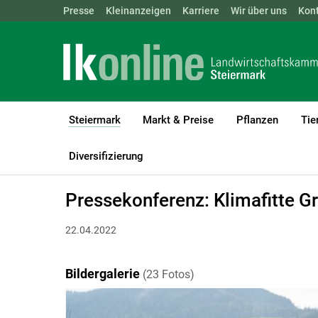
Landwirtschaftskammern:
Presse
Kleinanzeigen
Karriere
ÖSTERREICH
Wir über uns
BGLD
Kon
KTN
Steiermark
Markt & Preise
Pflanzen
Tie
(current)1
LK Steiermark
Steiermark
Bildergalerien
Diversifizierung
Pressekonferenz: Klimafitte G
22.04.2022
Bildergalerie
(23 Fotos)