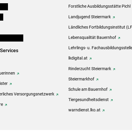
eigen
Forstliche Ausbildungsstätte Pichl
ds
Landjugend Steiermark
Ländliches Fortbildungsinstitut (LF
en und Partner
Lebensqualität Bauernhof
Lehrlings- u. Fachausbildungsstell
-Services
lkdigital.at
Rinderzucht Steiermark
erinnen
Steiermarkhof
ster
Schule am Bauernhof
rliches Versorgungsnetzwerk
Tiergesundheitsdienst
re
warndienst.lko.at