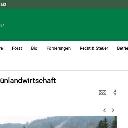
takt
NÖ
OÖ
SBG
STMK
TIROL
VBG
WIEN
re
Forst
Bio
Förderungen
Recht & Steuer
Betri
rünlandwirtschaft
Previous
Next