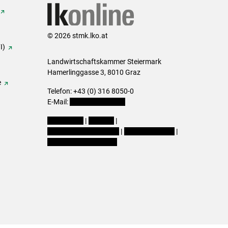
© 2026 stmk.lko.at
I)
Landwirtschaftskammer Steiermark
Hamerlinggasse 3, 8010 Graz
e
Telefon: +43 (0) 316 8050-0
E-Mail:
office@lk-stmk.at
Impressum
|
Kontakt
|
Datenschutzerklärung
|
Barrierefreiheit
|
Cookie-Einstellungen