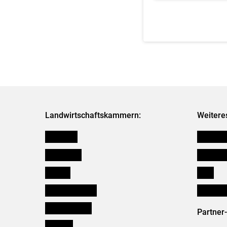
Landwirtschaftskammern:
Weitere
Österreich
Kleinanz
Burgenland
Downloa
Kärnten
Links
Niederösterreich
Initiativ
Oberösterreich
Partner
Salzburg