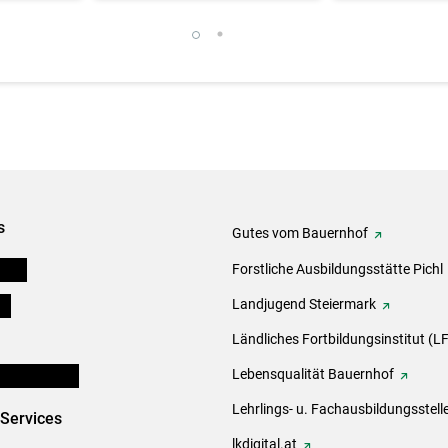
s
Gutes vom Bauernhof
eigen
Forstliche Ausbildungsstätte Pichl
ds
Landjugend Steiermark
Ländliches Fortbildungsinstitut (LF
en und Partner
Lebensqualität Bauernhof
Lehrlings- u. Fachausbildungsstell
-Services
lkdigital.at