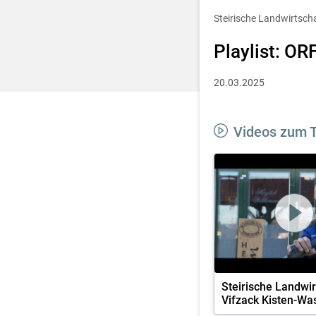
Entscheidung für 
Steirische Landwirtsch
Playlist: OR
20.03.2025
Videos zum
aft:
Steirische Landwirtschaft:
Steirische Landwir
Humusaufbau
Vifzack Kisten-Wa