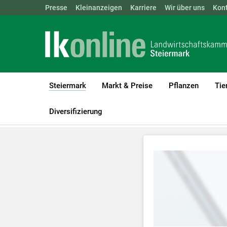
Landwirtschaftskammern:
Presse
Kleinanzeigen
Karriere
ÖSTERREICH
Wir über uns
BGLD
Kon
KTN
Steiermark
Markt & Preise
Pflanzen
Tie
(current)1
LK Steiermark
Steiermark
Videos
ORF Landwirt schafft
Diversifizierung
Zum Abspielen 
Für weitere I