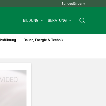
Bundesländer +
QUICK LINKS +
BILDUNG
BERATUNG
ebsführung
Bauen, Energie & Technik
tzt werden
.
nnen Ihre