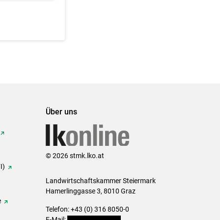
Über uns
© 2026 stmk.lko.at
I)
Landwirtschaftskammer Steiermark
Hamerlinggasse 3, 8010 Graz
e
Telefon: +43 (0) 316 8050-0
E-Mail:
office@lk-stmk.at