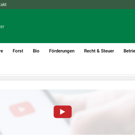
takt
NÖ
OÖ
SBG
STMK
TIROL
VBG
WIEN
re
Forst
Bio
Förderungen
Recht & Steuer
Betri
von YouTube-Videos auf dieser Website müssen Cookies gese
nformationen lesen Sie bitte unsere
Datenschutzerklärung
.Sie kö