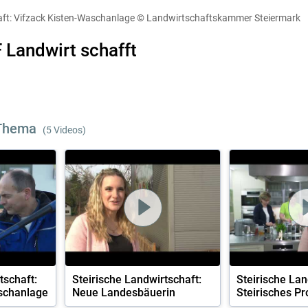
diese Website in den Cookie-Einstellungen jederzeit einsehen un
aft: Vifzack Kisten-Waschanlage
© Landwirtschaftskammer Steiermark
Skip to main content
Cookies Einstellungen
Akzeptieren
F Landwirt schafft
 Thema
(5 Videos)
tschaft:
Steirische Landwirtschaft:
Steirische Lan
schanlage
Neue Landesbäuerin
Steirisches Pr