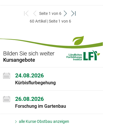
Seite 1 von 6
zum
zurück
weiter
zum
60 Artikel | Seite 1 von 6
ersten
zum
zum
letzten
Set
vorigen
nächsten
Set
Set
Set
Bilden Sie sich weiter
Kursangebote
24.08.2026
Kürbisflurbegehung
26.08.2026
Forschung im Gartenbau
alle Kurse Obstbau anzeigen