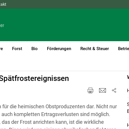
takt
NÖ
OÖ
SBG
STMK
TIROL
VBG
WIEN
re
Forst
Bio
Förderungen
Recht & Steuer
Betri
)1
Spätfrostereignissen
H
S
n für die heimischen Obstproduzenten dar. Nicht nur
B
auch kompletten Ertragsverlusten sind möglich.
s der Frost anrichten kann, ist die wirkliche
H