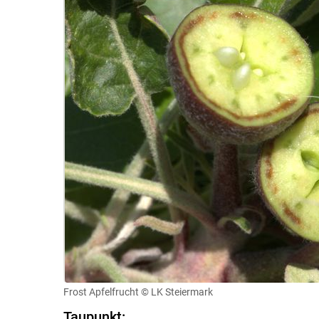
Frost Apfelfrucht
© LK Steiermark
Taupunkt: