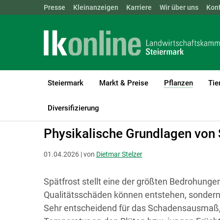
Landwirtschaftskammern:
Presse
Kleinanzeigen
Karriere
ÖSTERREICH
Wir über uns
BGLD
Kon
KTN
Steiermark
Markt & Preise
Pflanzen
Tie
(current
LK Steiermark
Pflanzen
Obstbau
Diversifizierung
Physikalische Grundlagen von 
01.04.2026 | von
Dietmar Stelzer
Spätfrost stellt eine der größten Bedrohunge
Qualitätsschäden können entstehen, sondern 
Sehr entscheidend für das Schadensausmaß, da