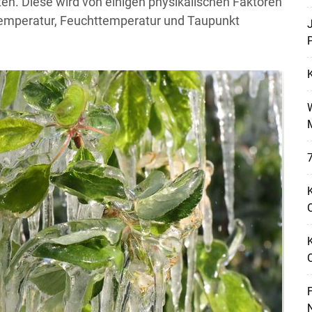
en. Diese wird von einigen physikalischen Faktoren
ntemperatur, Feuchttemperatur und Taupunkt
P
7
K
O
F
N