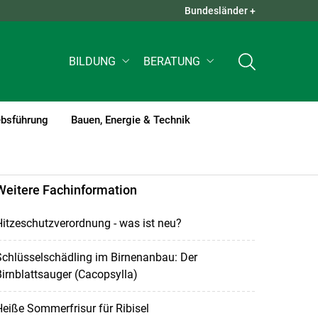
Bundesländer +
QUICK LINKS +
BILDUNG
BERATUNG
ebsführung
Bauen, Energie & Technik
Weitere Fachinformation
itzeschutzverordnung - was ist neu?
chlüsselschädling im Birnenanbau: Der
irnblattsauger (Cacopsylla)
eiße Sommerfrisur für Ribisel