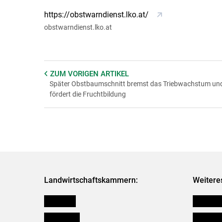
https://obstwarndienst.lko.at/
obstwarndienst.lko.at
ZUM VORIGEN
ARTIKEL
Später Obstbaumschnitt bremst das Triebwachstum un
fördert die Fruchtbildung
Landwirtschaftskammern:
Weitere
Österreich
Kleinanz
Burgenland
Downloa